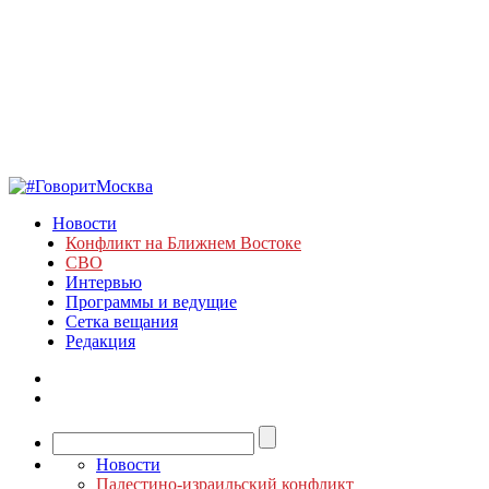
Новости
Конфликт на Ближнем Востоке
СВО
Интервью
Программы и ведущие
Сетка вещания
Редакция
Новости
Палестино-израильский конфликт