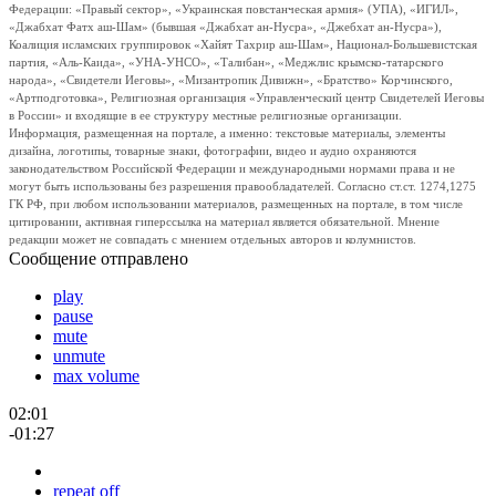
Федерации: «Правый сектор», «Украинская повстанческая армия» (УПА), «ИГИЛ»,
«Джабхат Фатх аш-Шам» (бывшая «Джабхат ан-Нусра», «Джебхат ан-Нусра»),
Коалиция исламских группировок «Хайят Тахрир аш-Шам», Национал-Большевистская
партия, «Аль-Каида», «УНА-УНСО», «Талибан», «Меджлис крымско-татарского
народа», «Свидетели Иеговы», «Мизантропик Дивижн», «Братство» Корчинского,
«Артподготовка», Религиозная организация «Управленческий центр Свидетелей Иеговы
в России» и входящие в ее структуру местные религиозные организации.
Информация, размещенная на портале, а именно: текстовые материалы, элементы
дизайна, логотипы, товарные знаки, фотографии, видео и аудио охраняются
законодательством Российской Федерации и международными нормами права и не
могут быть использованы без разрешения правообладателей. Согласно ст.ст. 1274,1275
ГК РФ, при любом использовании материалов, размещенных на портале, в том числе
цитировании, активная гиперссылка на материал является обязательной. Мнение
редакции может не совпадать с мнением отдельных авторов и колумнистов.
Сообщение отправлено
play
pause
mute
unmute
max volume
02:01
-01:27
repeat off