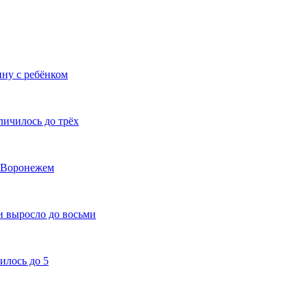
ну с ребёнком
ичилось до трёх
д Воронежем
и выросло до восьми
илось до 5