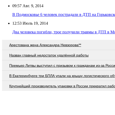
09:57
Авг. 9, 2014
В Подмосковье 6 человек пострадали в ДТП на Горьковс
12:53
Июль 19, 2014
Два человека погибли, трое получили травмы в ДТП в М
Арестована жена Александра Невзорова**
Назван главный недостаток удалённой работы
Премьер Литвы выступил с призывом к гражданам из-за Росс
В Екатеринбурге три БПЛА упали на крышу логистического об
Крупнейший производитель упаковки в России прекратил раб