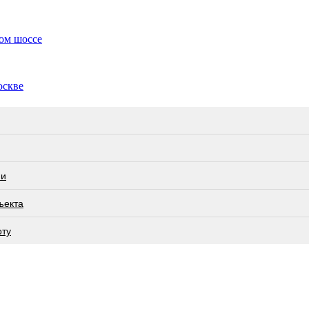
ком шоссе
оскве
ии
ъекта
оту