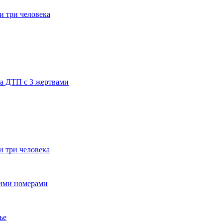
и три человека
за ДТП с 3 жертвами
и три человека
кими номерами
ье