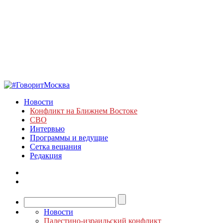
Новости
Конфликт на Ближнем Востоке
СВО
Интервью
Программы и ведущие
Сетка вещания
Редакция
Новости
Палестино-израильский конфликт