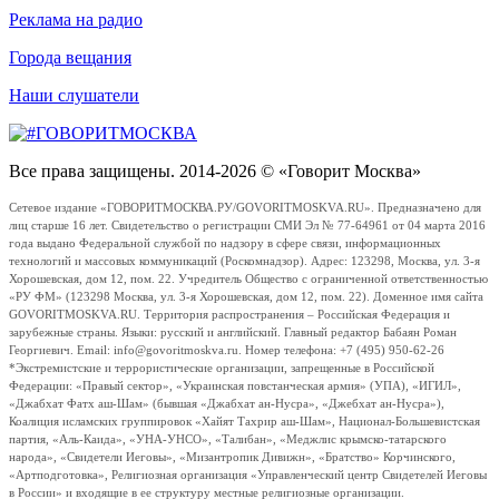
Реклама на радио
Города вещания
Наши слушатели
Все права защищены. 2014-2026 © «Говорит Москва»
Сетевое издание «ГОВОРИТМОСКВА.РУ/GOVORITMOSKVA.RU». Предназначено для
лиц старше 16 лет. Свидетельство о регистрации СМИ Эл № 77-64961 от 04 марта 2016
года выдано Федеральной службой по надзору в сфере связи, информационных
технологий и массовых коммуникаций (Роскомнадзор). Адрес: 123298, Москва, ул. 3-я
Хорошевская, дом 12, пом. 22. Учредитель Общество с ограниченной ответственностью
«РУ ФМ» (123298 Москва, ул. 3-я Хорошевская, дом 12, пом. 22). Доменное имя сайта
GOVORITMOSKVA.RU. Территория распространения – Российская Федерация и
зарубежные страны. Языки: русский и английский. Главный редактор Бабаян Роман
Георгиевич. Email: info@govoritmoskva.ru. Номер телефона: +7 (495) 950-62-26
*Экстремистские и террористические организации, запрещенные в Российской
Федерации: «Правый сектор», «Украинская повстанческая армия» (УПА), «ИГИЛ»,
«Джабхат Фатх аш-Шам» (бывшая «Джабхат ан-Нусра», «Джебхат ан-Нусра»),
Коалиция исламских группировок «Хайят Тахрир аш-Шам», Национал-Большевистская
партия, «Аль-Каида», «УНА-УНСО», «Талибан», «Меджлис крымско-татарского
народа», «Свидетели Иеговы», «Мизантропик Дивижн», «Братство» Корчинского,
«Артподготовка», Религиозная организация «Управленческий центр Свидетелей Иеговы
в России» и входящие в ее структуру местные религиозные организации.