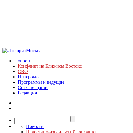
Новости
Конфликт на Ближнем Востоке
СВО
Интервью
Программы и ведущие
Сетка вещания
Редакция
Новости
Палестино-израильский конфликт