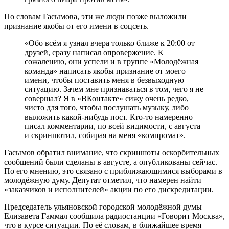
По словам Гасымова, эти же люди позже выложили
признание якобы от его имени в соцсеть.
«Обо всём я узнал вчера только ближе к 20:00 от
друзей, сразу написал опровержение. К
сожалению, они успели и в группе «Молодёжная
команда» написать якобы признание от моего
имени, чтобы поставить меня в безвыходную
ситуацию. Зачем мне признаваться в том, чего я не
совершал? Я в «ВКонтакте» сижу очень редко,
чисто для того, чтобы послушать музыку, либо
выложить какой-нибудь пост. Кто-то намеренно
писал комментарии, по всей видимости, с августа
и скриншотил, собирая на меня «компромат».
Гасымов обратил внимание, что скриншоты оскорбительных
сообщений были сделаны в августе, а опубликованы сейчас.
По его мнению, это связано с приближающимися выборами в
молодёжную думу. Депутат отметил, что намерен найти
«заказчиков и исполнителей» акции по его дискредитации.
Председатель ульяновской городской молодёжной думы
Елизавета Гаммал сообщила радиостанции «Говорит Москва»,
что в курсе ситуации. По её словам, в ближайшее время