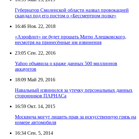
Губернатор Смоленской области назвал провокацией
скандал под его постом о «Бессмертном полке»
16:46
Ноя. 22, 2018
«Аэрофлот» не будет прощать Митю Алешковского,
несмотря на принесённые им извинения
23:05
Сен. 22, 2016
Yahoo объявила о краже данных 500 миллионов
аккаунтов
18:09
Май 29, 2016
Навальный извинился за утечку персональных данных
сторонников ПАРНАСа
16:59
Окт. 14, 2015
Москвича могут лишить прав за искусственную грязь на
номере автомобиля
16:34
Сен. 5, 2014