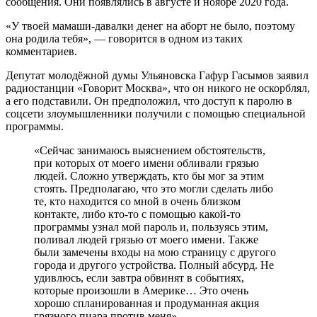
сообщения. Они появлялись в августе и ноябре 2020 года.
«У твоей мамаши-давалки денег на аборт не было, поэтому
она родила тебя», — говорится в одном из таких
комментариев.
Депутат молодёжной думы Ульяновска Гафур Гасымов заявил
радиостанции «Говорит Москва», что он никого не оскорблял,
а его подставили. Он предположил, что доступ к паролю в
соцсети злоумышленники получили с помощью специальной
программы.
«Сейчас занимаюсь выяснением обстоятельств,
при которых от моего имени обливали грязью
людей. Сложно утверждать, кто бы мог за этим
стоять. Предполагаю, что это могли сделать либо
те, кто находится со мной в очень близком
контакте, либо кто-то с помощью какой-то
программы узнал мой пароль и, пользуясь этим,
поливал людей грязью от моего имени. Также
были замечены входы на мою страницу с другого
города и другого устройства. Полный абсурд. Не
удивлюсь, если завтра обвинят в событиях,
которые произошли в Америке… Это очень
хорошо спланированная и продуманная акция
грязного пиара против меня».