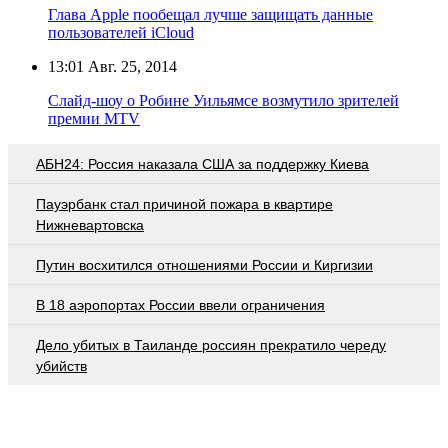
Глава Apple пообещал лучше защищать данные
пользователей iCloud
13:01
Авг. 25, 2014
Слайд-шоу о Робине Уильямсе возмутило зрителей
премии MTV
АБН24: Россия наказала США за поддержку Киева
Пауэрбанк стал причиной пожара в квартире
Нижневартовска
Путин восхитился отношениями России и Киргизии
В 18 аэропортах России ввели ограничения
Дело убитых в Таиланде россиян прекратило череду
убийств