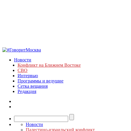
Новости
Конфликт на Ближнем Востоке
СВО
Интервью
Программы и ведущие
Сетка вещания
Редакция
Новости
Палестино-израильский конфликт