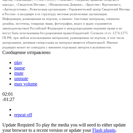
народа», «Свидетели Иеговы», «Мизантропик Дивижн», «Братство» Корчинского,
«Артподготовка», Религиозная организация «Управленческий центр Свидетелей Иеговы
в России» и входящие в ее структуру местные религиозные организации.
Информация, размещенная на портале, а именно: текстовые материалы, элементы
дизайна, логотипы, товарные знаки, фотографии, видео и аудио охраняются
законодательством Российской Федерации и международными нормами права и не
могут быть использованы без разрешения правообладателей. Согласно ст.ст. 1274,1275
ГК РФ, при любом использовании материалов, размещенных на портале, в том числе
цитировании, активная гиперссылка на материал является обязательной. Мнение
редакции может не совпадать с мнением отдельных авторов и колумнистов.
Сообщение отправлено
play
pause
mute
unmute
max volume
02:01
-01:27
repeat off
Update Required
To play the media you will need to either update
your browser to a recent version or update your
Flash plugin
.