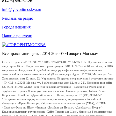
8 (495) 950-62-26
info@govoritmoskva.ru
Реклама на радио
Города вещания
Наши слушатели
Все права защищены. 2014-2026 © «Говорит Москва»
Сетевое издание «ГОВОРИТМОСКВА.РУ/GOVORITMOSKVA.RU». Предназначено для
лиц старше 16 лет. Свидетельство о регистрации СМИ Эл № 77-64961 от 04 марта 2016
года выдано Федеральной службой по надзору в сфере связи, информационных
технологий и массовых коммуникаций (Роскомнадзор). Адрес: 123298, Москва, ул. 3-я
Хорошевская, дом 12, пом. 22. Учредитель Общество с ограниченной ответственностью
«РУ ФМ» (123298 Москва, ул. 3-я Хорошевская, дом 12, пом. 22). Доменное имя сайта
GOVORITMOSKVA.RU. Территория распространения – Российская Федерация и
зарубежные страны. Языки: русский и английский. Главный редактор Бабаян Роман
Георгиевич. Email: info@govoritmoskva.ru. Номер телефона: +7 (495) 950-62-26
*Экстремистские и террористические организации, запрещенные в Российской
Федерации: «Правый сектор», «Украинская повстанческая армия» (УПА), «ИГИЛ»,
«Джабхат Фатх аш-Шам» (бывшая «Джабхат ан-Нусра», «Джебхат ан-Нусра»),
Коалиция исламских группировок «Хайят Тахрир аш-Шам», Национал-Большевистская
партия, «Аль-Каида», «УНА-УНСО», «Талибан», «Меджлис крымско-татарского