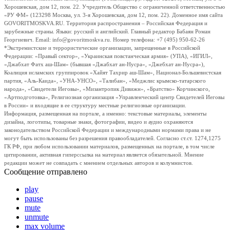
Хорошевская, дом 12, пом. 22. Учредитель Общество с ограниченной ответственностью
«РУ ФМ» (123298 Москва, ул. 3-я Хорошевская, дом 12, пом. 22). Доменное имя сайта
GOVORITMOSKVA.RU. Территория распространения – Российская Федерация и
зарубежные страны. Языки: русский и английский. Главный редактор Бабаян Роман
Георгиевич. Email: info@govoritmoskva.ru. Номер телефона: +7 (495) 950-62-26
*Экстремистские и террористические организации, запрещенные в Российской
Федерации: «Правый сектор», «Украинская повстанческая армия» (УПА), «ИГИЛ»,
«Джабхат Фатх аш-Шам» (бывшая «Джабхат ан-Нусра», «Джебхат ан-Нусра»),
Коалиция исламских группировок «Хайят Тахрир аш-Шам», Национал-Большевистская
партия, «Аль-Каида», «УНА-УНСО», «Талибан», «Меджлис крымско-татарского
народа», «Свидетели Иеговы», «Мизантропик Дивижн», «Братство» Корчинского,
«Артподготовка», Религиозная организация «Управленческий центр Свидетелей Иеговы
в России» и входящие в ее структуру местные религиозные организации.
Информация, размещенная на портале, а именно: текстовые материалы, элементы
дизайна, логотипы, товарные знаки, фотографии, видео и аудио охраняются
законодательством Российской Федерации и международными нормами права и не
могут быть использованы без разрешения правообладателей. Согласно ст.ст. 1274,1275
ГК РФ, при любом использовании материалов, размещенных на портале, в том числе
цитировании, активная гиперссылка на материал является обязательной. Мнение
редакции может не совпадать с мнением отдельных авторов и колумнистов.
Сообщение отправлено
play
pause
mute
unmute
max volume