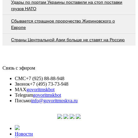
Удары по портам Украины поставили на стоп поставки
грузов НАТО
Сбывается страшное пророчество Жириновского о
Европе
Страны Центральной Азии больше не ставят на Россию
Связь с эфиром
СМС
+7 (925) 88-88-948
Звонок
+7 (495) 73-73-948
MAX
govoritmskbot
Telegram
govoritmskbot
Письмо
info@govoritmoskva.ru
Новости