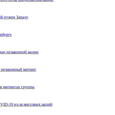
ый нужен Западу
инбурге
ние незаконной акции
ь незаконный митинг
 в митингах группы
OVID-19 из-за массовых акций