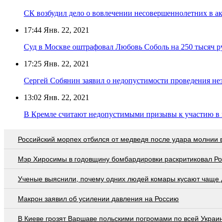
СК возбудил дело о вовлечении несовершеннолетних в а
17:44
Янв. 22, 2021
Суд в Москве оштрафовал Любовь Соболь на 250 тысяч р
17:25
Янв. 22, 2021
Сергей Собянин заявил о недопустимости проведения не
13:02
Янв. 22, 2021
В Кремле считают недопустимыми призывы к участию в
Российский морпех отбился от медведя после удара молнии 
Мэр Хиросимы в годовщину бомбардировки раскритиковал Р
Ученые выяснили, почему одних людей комары кусают чаще 
Макрон заявил об усилении давления на Россию
В Киеве грозят Варшаве польскими погромами по всей Украи