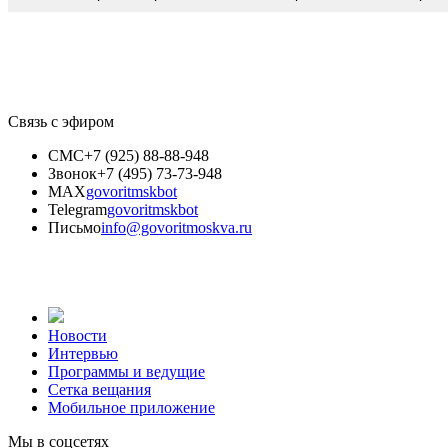
Связь с эфиром
СМС
+7 (925) 88-88-948
Звонок
+7 (495) 73-73-948
MAX
govoritmskbot
Telegram
govoritmskbot
Письмо
info@govoritmoskva.ru
Новости
Интервью
Программы и ведущие
Сетка вещания
Мобильное приложение
Мы в соцсетях