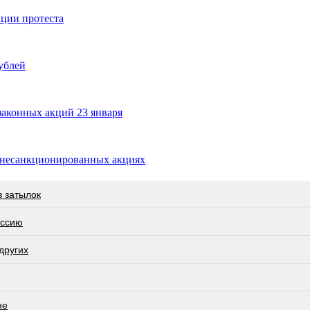
кции протеста
ублей
законных акций 23 января
 несанкционированных акциях
в затылок
оссию
других
не