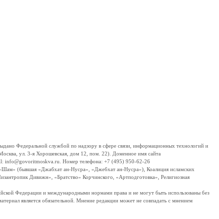
дано Федеральной службой по надзору в сфере связи, информационных технологий и
сква, ул. 3-я Хорошевская, дом 12, пом. 22). Доменное имя сайта
 info@govoritmoskva.ru. Номер телефона: +7 (495) 950-62-26
ш-Шам» (бывшая «Джабхат ан-Нусра», «Джебхат ан-Нусра»), Коалиция исламских
изантропик Дивижн», «Братство» Корчинского, «Артподготовка», Религиозная
ссийской Федерации и международными нормами права и не могут быть использованы без
материал является обязательной. Мнение редакции может не совпадать с мнением