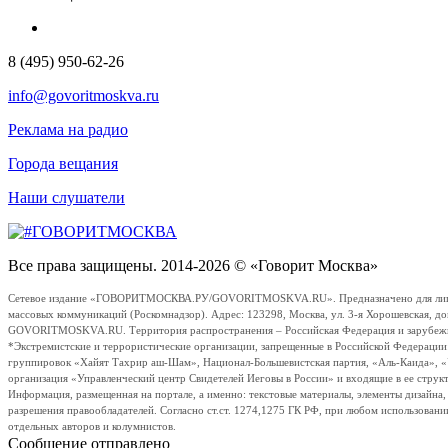
8 (495) 950-62-26
info@govoritmoskva.ru
Реклама на радио
Города вещания
Наши слушатели
Все права защищены. 2014-2026 © «Говорит Москва»
Сетевое издание «ГОВОРИТМОСКВА.РУ/GOVORITMOSKVA.RU». Предназначено для лиц стар
массовых коммуникаций (Роскомнадзор). Адрес: 123298, Москва, ул. 3-я Хорошевская, д
GOVORITMOSKVA.RU. Территория распространения – Российская Федерация и зарубежные с
*Экстремистские и террористические организации, запрещенные в Российской Федераци
группировок «Хайят Тахрир аш-Шам», Национал-Большевистская партия, «Аль-Каида», 
организация «Управленческий центр Свидетелей Иеговы в России» и входящие в ее струк
Информация, размещенная на портале, а именно: текстовые материалы, элементы дизайна
разрешения правообладателей. Согласно ст.ст. 1274,1275 ГК РФ, при любом использовани
отдельных авторов и колумнистов.
Сообщение отправлено