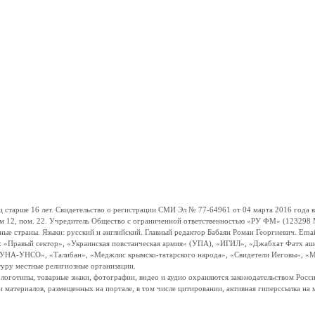
ше 16 лет. Свидетельство о регистрации СМИ Эл № 77-64961 от 04 марта 2016 года вы
ом 12, пом. 22. Учредитель Общество с ограниченной ответственностью «РУ ФМ» (123298 Мо
траны. Языки: русский и английский. Главный редактор Бабаян Роман Георгиевич. Email:
и: «Правый сектор», «Украинская повстанческая армия» (УПА), «ИГИЛ», «Джабхат Фатх а
«УНА-УНСО», «Талибан», «Меджлис крымско-татарского народа», «Свидетели Иеговы», «М
туру местные религиозные организации.
, логотипы, товарные знаки, фотографии, видео и аудио охраняются законодательством Ро
и материалов, размещенных на портале, в том числе цитировании, активная гиперссылка на 