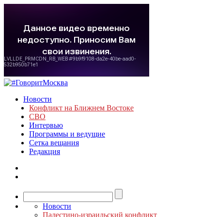
Новости
Конфликт на Ближнем Востоке
СВО
Интервью
Программы и ведущие
Сетка вещания
Редакция
Новости
Палестино-израильский конфликт