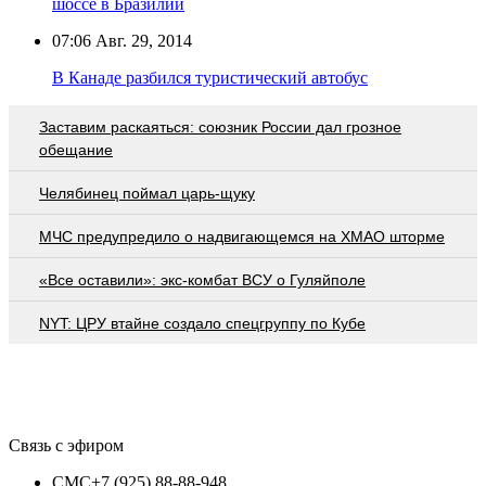
шоссе в Бразилии
07:06
Авг. 29, 2014
В Канаде разбился туристический автобус
Заставим раскаяться: союзник России дал грозное
обещание
Челябинец поймал царь-щуку
МЧС предупредило о надвигающемся на ХМАО шторме
«Все оставили»: экс-комбат ВСУ о Гуляйполе
NYT: ЦРУ втайне создало спецгруппу по Кубе
Связь с эфиром
СМС
+7 (925) 88-88-948