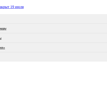
закрыт 19 июля
иеву
ы
ия»