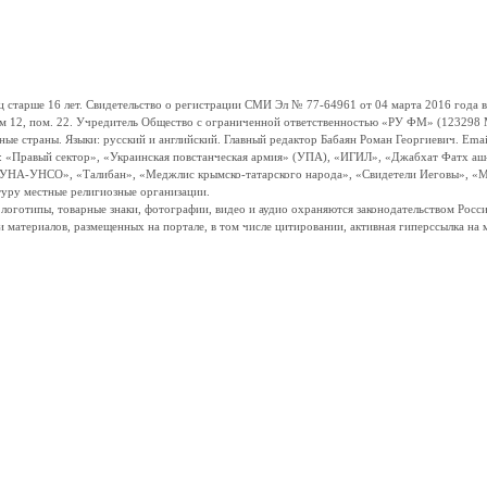
ше 16 лет. Свидетельство о регистрации СМИ Эл № 77-64961 от 04 марта 2016 года вы
ом 12, пом. 22. Учредитель Общество с ограниченной ответственностью «РУ ФМ» (123298 Мо
траны. Языки: русский и английский. Главный редактор Бабаян Роман Георгиевич. Email:
и: «Правый сектор», «Украинская повстанческая армия» (УПА), «ИГИЛ», «Джабхат Фатх а
«УНА-УНСО», «Талибан», «Меджлис крымско-татарского народа», «Свидетели Иеговы», «М
туру местные религиозные организации.
, логотипы, товарные знаки, фотографии, видео и аудио охраняются законодательством Ро
и материалов, размещенных на портале, в том числе цитировании, активная гиперссылка на 