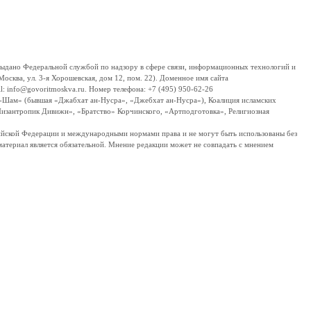
дано Федеральной службой по надзору в сфере связи, информационных технологий и
сква, ул. 3-я Хорошевская, дом 12, пом. 22). Доменное имя сайта
 info@govoritmoskva.ru. Номер телефона: +7 (495) 950-62-26
ш-Шам» (бывшая «Джабхат ан-Нусра», «Джебхат ан-Нусра»), Коалиция исламских
изантропик Дивижн», «Братство» Корчинского, «Артподготовка», Религиозная
ссийской Федерации и международными нормами права и не могут быть использованы без
материал является обязательной. Мнение редакции может не совпадать с мнением