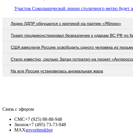
Участок Сокольнической линии столичного метро будет 
Лидер ЛДПР обрушился с критикой на партию «Яблоко»
Трамп продемонстрировал безразличие к ударам ВС РФ по К
США взмолили Россию освободить одного человека из тюрьм
Стало известно, сколько Запад потратил на проект «Антиросс
На юге России установилась аномальная жара
Связь с эфиром
СМС
+7 (925) 88-88-948
Звонок
+7 (495) 73-73-948
MAX
govoritmskbot