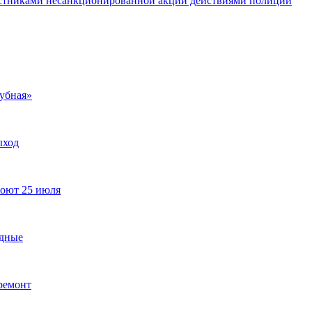
частниками несанкционированной акции действиями полиции
убная»
ыход
роют 25 июля
одные
ремонт