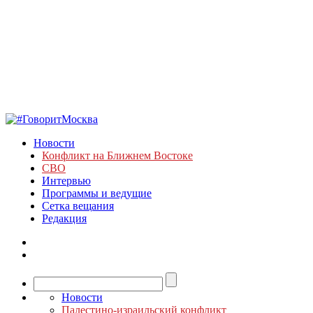
Новости
Конфликт на Ближнем Востоке
СВО
Интервью
Программы и ведущие
Сетка вещания
Редакция
Новости
Палестино-израильский конфликт