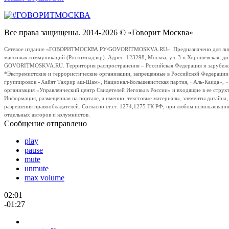
Все права защищены. 2014-2026 © «Говорит Москва»
Сетевое издание «ГОВОРИТМОСКВА.РУ/GOVORITMOSKVA.RU». Предназначено для лиц стар
массовых коммуникаций (Роскомнадзор). Адрес: 123298, Москва, ул. 3-я Хорошевская, д
GOVORITMOSKVA.RU. Территория распространения – Российская Федерация и зарубежные с
*Экстремистские и террористические организации, запрещенные в Российской Федераци
группировок «Хайят Тахрир аш-Шам», Национал-Большевистская партия, «Аль-Каида», 
организация «Управленческий центр Свидетелей Иеговы в России» и входящие в ее струк
Информация, размещенная на портале, а именно: текстовые материалы, элементы дизайна
разрешения правообладателей. Согласно ст.ст. 1274,1275 ГК РФ, при любом использовани
отдельных авторов и колумнистов.
Сообщение отправлено
play
pause
mute
unmute
max volume
02:01
-01:27