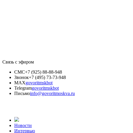
Связь с эфиром
СМС
+7 (925) 88-88-948
Звонок
+7 (495) 73-73-948
MAX
govoritmskbot
Telegram
govoritmskbot
Письмо
info@govoritmoskva.ru
Новости
Интервью