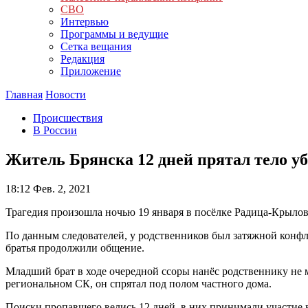
СВО
Интервью
Программы и ведущие
Сетка вещания
Редакция
Приложение
Главная
Новости
Происшествия
В России
Житель Брянска 12 дней прятал тело уб
18:12
Фев. 2, 2021
Трагедия произошла ночью 19 января в посёлке Радица-Крылов
По данным следователей, у родственников был затяжной конфл
братья продолжили общение.
Младший брат в ходе очередной ссоры нанёс родственнику не ме
региональном СК, он спрятал под полом частного дома.
Поиски пропавшего велись 12 дней, в них принимали участие в