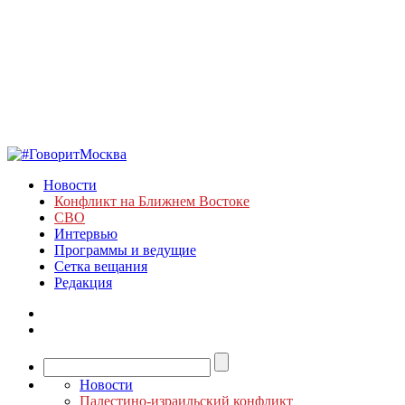
Новости
Конфликт на Ближнем Востоке
СВО
Интервью
Программы и ведущие
Сетка вещания
Редакция
Новости
Палестино-израильский конфликт