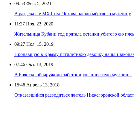
09:53
Фев. 5, 2021
В раздевалке МХТ им. Чехова нашли мёртвого мужчину
11:27
Ноя. 23, 2020
Жительница Кубани год прятала останки убитого ею пл
09:27
Ноя. 15, 2019
Пропавшую в Крыму пятилетнюю девочку нашли закопан
07:46
Окт. 13, 2019
В Брянске обнаружили забетонированное тело мужчины
15:46
Апрель 13, 2018
Отказавшийся разводиться житель Нижегородской област