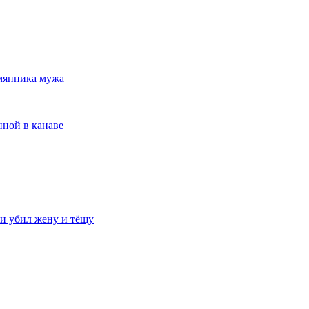
емянника мужа
ной в канаве
и убил жену и тёщу