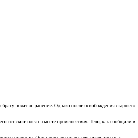
 брату ножевое ранение. Однако после освобождения старшего
го тот скончался на месте происшествия. Тело, как сообщили в
дники полиции. Они приехали по вызову, после того как