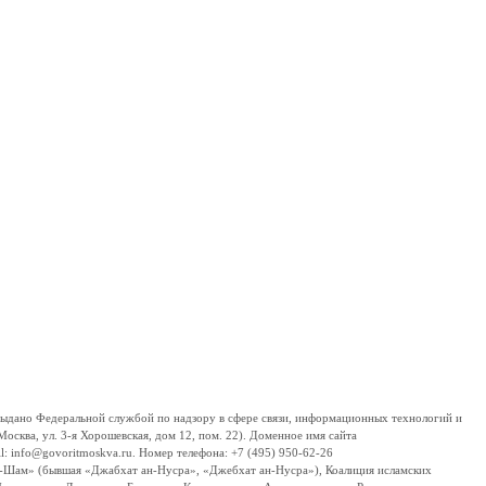
дано Федеральной службой по надзору в сфере связи, информационных технологий и
сква, ул. 3-я Хорошевская, дом 12, пом. 22). Доменное имя сайта
 info@govoritmoskva.ru. Номер телефона: +7 (495) 950-62-26
ш-Шам» (бывшая «Джабхат ан-Нусра», «Джебхат ан-Нусра»), Коалиция исламских