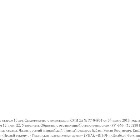
ше 16 лет. Свидетельство о регистрации СМИ Эл № 77-64961 от 04 марта 2016 года вы
ом 12, пом. 22. Учредитель Общество с ограниченной ответственностью «РУ ФМ» (123298 Мо
траны. Языки: русский и английский. Главный редактор Бабаян Роман Георгиевич. Email:
и: «Правый сектор», «Украинская повстанческая армия» (УПА), «ИГИЛ», «Джабхат Фатх а