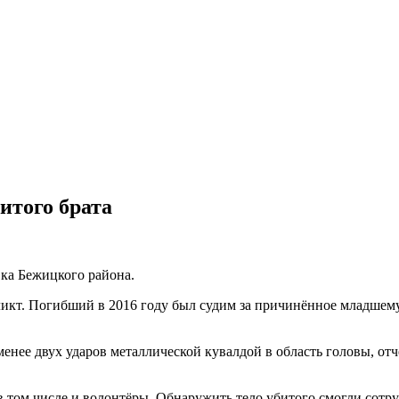
итого брата
ка Бежицкого района.
икт. Погибший в 2016 году был судим за причинённое младшему
нее двух ударов металлической кувалдой в область головы, отче
 том числе и волонтёры. Обнаружить тело убитого смогли сотру