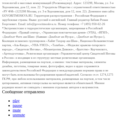
технологий и массовых коммуникаций (Роскомнадзор). Адрес: 123298, Москва, ул. 3-я
Хорошевская, дом 12, пом. 22. Учредитель Общество с ограниченной ответственностью
«РУ ФМ» (123298 Москва, ул. 3-я Хорошевская, дом 12, пом. 22). Доменное имя сайта
GOVORITMOSKVA.RU. Территория распространения – Российская Федерация и
зарубежные страны. Языки: русский и английский. Главный редактор Бабаян Роман
Георгиевич. Email: info@govoritmoskva.ru. Номер телефона: +7 (495) 950-62-26
*Экстремистские и террористические организации, запрещенные в Российской
Федерации: «Правый сектор», «Украинская повстанческая армия» (УПА), «ИГИЛ»,
«Джабхат Фатх аш-Шам» (бывшая «Джабхат ан-Нусра», «Джебхат ан-Нусра»),
Коалиция исламских группировок «Хайят Тахрир аш-Шам», Национал-Большевистская
партия, «Аль-Каида», «УНА-УНСО», «Талибан», «Меджлис крымско-татарского
народа», «Свидетели Иеговы», «Мизантропик Дивижн», «Братство» Корчинского,
«Артподготовка», Религиозная организация «Управленческий центр Свидетелей Иеговы
в России» и входящие в ее структуру местные религиозные организации.
Информация, размещенная на портале, а именно: текстовые материалы, элементы
дизайна, логотипы, товарные знаки, фотографии, видео и аудио охраняются
законодательством Российской Федерации и международными нормами права и не
могут быть использованы без разрешения правообладателей. Согласно ст.ст. 1274,1275
ГК РФ, при любом использовании материалов, размещенных на портале, в том числе
цитировании, активная гиперссылка на материал является обязательной. Мнение
редакции может не совпадать с мнением отдельных авторов и колумнистов.
Сообщение отправлено
play
pause
mute
unmute