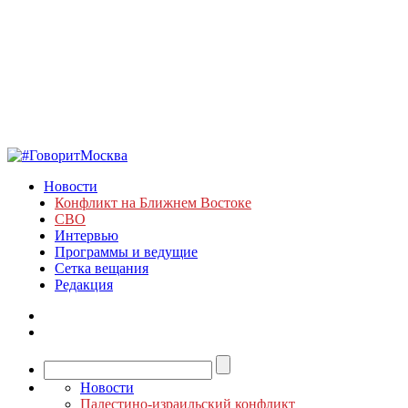
Новости
Конфликт на Ближнем Востоке
СВО
Интервью
Программы и ведущие
Сетка вещания
Редакция
Новости
Палестино-израильский конфликт