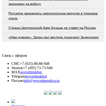
экономику на войну»
Россияне заразились смертоносным вирусом в турецком
отеле
Страны Центральной Азии больше не ставят на Россию
«Нам нужнее». Запад дал жесткую пощечину Зеленскому
Связь с эфиром
СМС
+7 (925) 88-88-948
Звонок
+7 (495) 73-73-948
MAX
govoritmskbot
Telegram
govoritmskbot
Письмо
info@govoritmoskva.ru