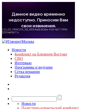
Новости
Конфликт на Ближнем Востоке
СВО
Интервью
Программы и ведущие
Сетка вещания
Редакция
Новости
Палестино-израильский конфликт