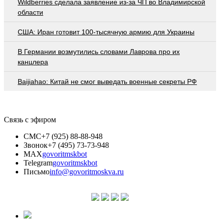
Wildberries cделала заявление из-за ЧП во Владимирской
области
США: Иран готовит 100-тысячную армию для Украины
В Германии возмутились словами Лаврова про их
канцлера
Baijiahao: Китай не смог выведать военные секреты РФ
Связь с эфиром
СМС
+7 (925) 88-88-948
Звонок
+7 (495) 73-73-948
MAX
govoritmskbot
Telegram
govoritmskbot
Письмо
info@govoritmoskva.ru