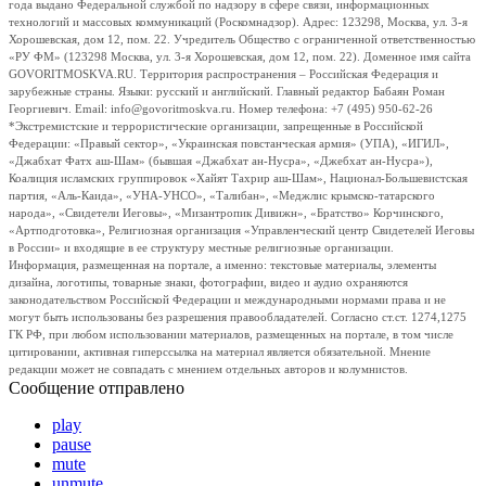
года выдано Федеральной службой по надзору в сфере связи, информационных
технологий и массовых коммуникаций (Роскомнадзор). Адрес: 123298, Москва, ул. 3-я
Хорошевская, дом 12, пом. 22. Учредитель Общество с ограниченной ответственностью
«РУ ФМ» (123298 Москва, ул. 3-я Хорошевская, дом 12, пом. 22). Доменное имя сайта
GOVORITMOSKVA.RU. Территория распространения – Российская Федерация и
зарубежные страны. Языки: русский и английский. Главный редактор Бабаян Роман
Георгиевич. Email: info@govoritmoskva.ru. Номер телефона: +7 (495) 950-62-26
*Экстремистские и террористические организации, запрещенные в Российской
Федерации: «Правый сектор», «Украинская повстанческая армия» (УПА), «ИГИЛ»,
«Джабхат Фатх аш-Шам» (бывшая «Джабхат ан-Нусра», «Джебхат ан-Нусра»),
Коалиция исламских группировок «Хайят Тахрир аш-Шам», Национал-Большевистская
партия, «Аль-Каида», «УНА-УНСО», «Талибан», «Меджлис крымско-татарского
народа», «Свидетели Иеговы», «Мизантропик Дивижн», «Братство» Корчинского,
«Артподготовка», Религиозная организация «Управленческий центр Свидетелей Иеговы
в России» и входящие в ее структуру местные религиозные организации.
Информация, размещенная на портале, а именно: текстовые материалы, элементы
дизайна, логотипы, товарные знаки, фотографии, видео и аудио охраняются
законодательством Российской Федерации и международными нормами права и не
могут быть использованы без разрешения правообладателей. Согласно ст.ст. 1274,1275
ГК РФ, при любом использовании материалов, размещенных на портале, в том числе
цитировании, активная гиперссылка на материал является обязательной. Мнение
редакции может не совпадать с мнением отдельных авторов и колумнистов.
Сообщение отправлено
play
pause
mute
unmute