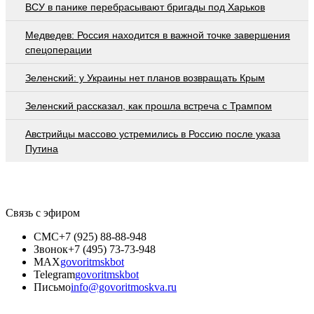
ВСУ в панике перебрасывают бригады под Харьков
Медведев: Россия находится в важной точке завершения
спецоперации
Зеленский: у Украины нет планов возвращать Крым
Зеленский рассказал, как прошла встреча с Трампом
Австрийцы массово устремились в Россию после указа
Путина
Связь с эфиром
СМС
+7 (925) 88-88-948
Звонок
+7 (495) 73-73-948
MAX
govoritmskbot
Telegram
govoritmskbot
Письмо
info@govoritmoskva.ru