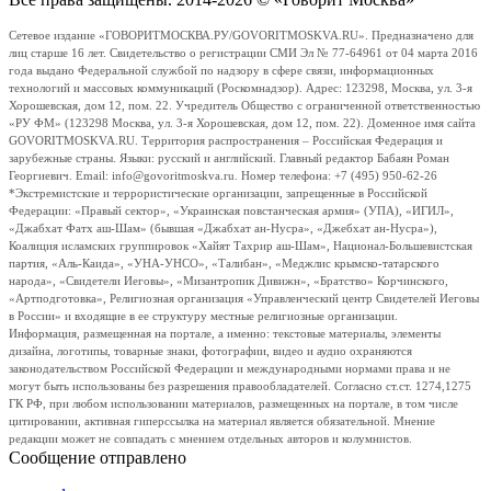
Сетевое издание «ГОВОРИТМОСКВА.РУ/GOVORITMOSKVA.RU». Предназначено для
лиц старше 16 лет. Свидетельство о регистрации СМИ Эл № 77-64961 от 04 марта 2016
года выдано Федеральной службой по надзору в сфере связи, информационных
технологий и массовых коммуникаций (Роскомнадзор). Адрес: 123298, Москва, ул. 3-я
Хорошевская, дом 12, пом. 22. Учредитель Общество с ограниченной ответственностью
«РУ ФМ» (123298 Москва, ул. 3-я Хорошевская, дом 12, пом. 22). Доменное имя сайта
GOVORITMOSKVA.RU. Территория распространения – Российская Федерация и
зарубежные страны. Языки: русский и английский. Главный редактор Бабаян Роман
Георгиевич. Email: info@govoritmoskva.ru. Номер телефона: +7 (495) 950-62-26
*Экстремистские и террористические организации, запрещенные в Российской
Федерации: «Правый сектор», «Украинская повстанческая армия» (УПА), «ИГИЛ»,
«Джабхат Фатх аш-Шам» (бывшая «Джабхат ан-Нусра», «Джебхат ан-Нусра»),
Коалиция исламских группировок «Хайят Тахрир аш-Шам», Национал-Большевистская
партия, «Аль-Каида», «УНА-УНСО», «Талибан», «Меджлис крымско-татарского
народа», «Свидетели Иеговы», «Мизантропик Дивижн», «Братство» Корчинского,
«Артподготовка», Религиозная организация «Управленческий центр Свидетелей Иеговы
в России» и входящие в ее структуру местные религиозные организации.
Информация, размещенная на портале, а именно: текстовые материалы, элементы
дизайна, логотипы, товарные знаки, фотографии, видео и аудио охраняются
законодательством Российской Федерации и международными нормами права и не
могут быть использованы без разрешения правообладателей. Согласно ст.ст. 1274,1275
ГК РФ, при любом использовании материалов, размещенных на портале, в том числе
цитировании, активная гиперссылка на материал является обязательной. Мнение
редакции может не совпадать с мнением отдельных авторов и колумнистов.
Сообщение отправлено