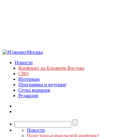
Новости
Конфликт на Ближнем Востоке
СВО
Интервью
Программы и ведущие
Сетка вещания
Редакция
Новости
Палестино-израильский конфликт