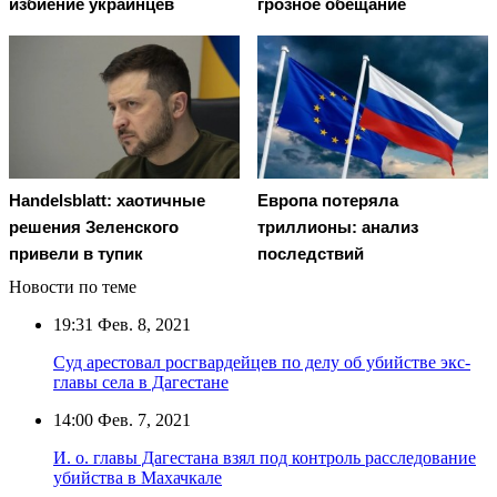
избиение украинцев
грозное обещание
Handelsblatt: хаотичные
Европа потеряла
решения Зеленского
триллионы: анализ
привели в тупик
последствий
Новости по теме
19:31
Фев. 8, 2021
Суд арестовал росгвардейцев по делу об убийстве экс-
главы села в Дагестане
14:00
Фев. 7, 2021
И. о. главы Дагестана взял под контроль расследование
убийства в Махачкале