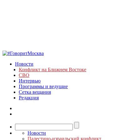
Новости
Конфликт на Ближнем Востоке
СВО
Интервью
Программы и ведущие
Сетка вещания
Редакция
Новости
Палестино-израильский конфликт