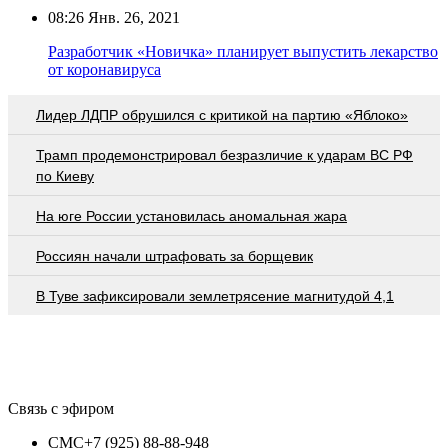
08:26
Янв. 26, 2021
Разработчик «Новичка» планирует выпустить лекарство
от коронавируса
Лидер ЛДПР обрушился с критикой на партию «Яблоко»
Трамп продемонстрировал безразличие к ударам ВС РФ
по Киеву
На юге России установилась аномальная жара
Россиян начали штрафовать за борщевик
В Туве зафиксировали землетрясение магнитудой 4,1
Связь с эфиром
СМС
+7 (925) 88-88-948