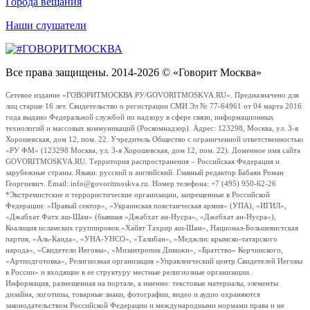
Города вещания
Наши слушатели
Все права защищены. 2014-2026 © «Говорит Москва»
Сетевое издание «ГОВОРИТМОСКВА.РУ/GOVORITMOSKVA.RU». Предназначено для
лиц старше 16 лет. Свидетельство о регистрации СМИ Эл № 77-64961 от 04 марта 2016
года выдано Федеральной службой по надзору в сфере связи, информационных
технологий и массовых коммуникаций (Роскомнадзор). Адрес: 123298, Москва, ул. 3-я
Хорошевская, дом 12, пом. 22. Учредитель Общество с ограниченной ответственностью
«РУ ФМ» (123298 Москва, ул. 3-я Хорошевская, дом 12, пом. 22). Доменное имя сайта
GOVORITMOSKVA.RU. Территория распространения – Российская Федерация и
зарубежные страны. Языки: русский и английский. Главный редактор Бабаян Роман
Георгиевич. Email: info@govoritmoskva.ru. Номер телефона: +7 (495) 950-62-26
*Экстремистские и террористические организации, запрещенные в Российской
Федерации: «Правый сектор», «Украинская повстанческая армия» (УПА), «ИГИЛ»,
«Джабхат Фатх аш-Шам» (бывшая «Джабхат ан-Нусра», «Джебхат ан-Нусра»),
Коалиция исламских группировок «Хайят Тахрир аш-Шам», Национал-Большевистская
партия, «Аль-Каида», «УНА-УНСО», «Талибан», «Меджлис крымско-татарского
народа», «Свидетели Иеговы», «Мизантропик Дивижн», «Братство» Корчинского,
«Артподготовка», Религиозная организация «Управленческий центр Свидетелей Иеговы
в России» и входящие в ее структуру местные религиозные организации.
Информация, размещенная на портале, а именно: текстовые материалы, элементы
дизайна, логотипы, товарные знаки, фотографии, видео и аудио охраняются
законодательством Российской Федерации и международными нормами права и не