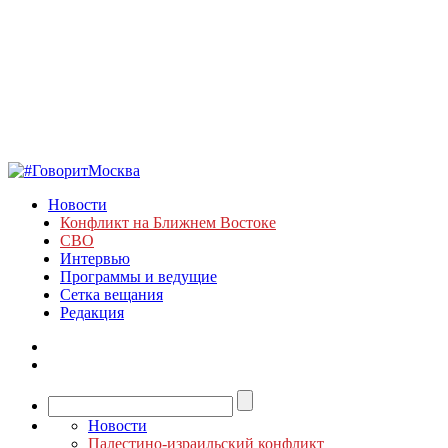
Новости
Конфликт на Ближнем Востоке
СВО
Интервью
Программы и ведущие
Сетка вещания
Редакция
Новости
Палестино-израильский конфликт