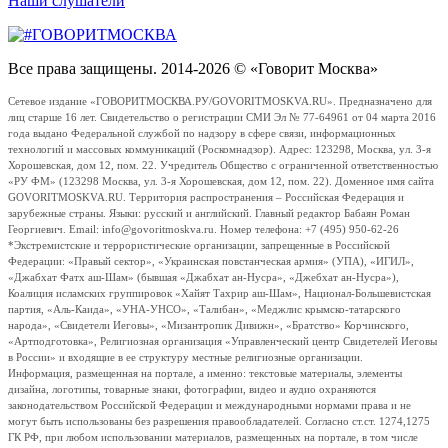
Наши слушатели
Все права защищены. 2014-2026 © «Говорит Москва»
Сетевое издание «ГОВОРИТМОСКВА.РУ/GOVORITMOSKVA.RU». Предназначено для
лиц старше 16 лет. Свидетельство о регистрации СМИ Эл № 77-64961 от 04 марта 2016
года выдано Федеральной службой по надзору в сфере связи, информационных
технологий и массовых коммуникаций (Роскомнадзор). Адрес: 123298, Москва, ул. 3-я
Хорошевская, дом 12, пом. 22. Учредитель Общество с ограниченной ответственностью
«РУ ФМ» (123298 Москва, ул. 3-я Хорошевская, дом 12, пом. 22). Доменное имя сайта
GOVORITMOSKVA.RU. Территория распространения – Российская Федерация и
зарубежные страны. Языки: русский и английский. Главный редактор Бабаян Роман
Георгиевич. Email: info@govoritmoskva.ru. Номер телефона: +7 (495) 950-62-26
*Экстремистские и террористические организации, запрещенные в Российской
Федерации: «Правый сектор», «Украинская повстанческая армия» (УПА), «ИГИЛ»,
«Джабхат Фатх аш-Шам» (бывшая «Джабхат ан-Нусра», «Джебхат ан-Нусра»),
Коалиция исламских группировок «Хайят Тахрир аш-Шам», Национал-Большевистская
партия, «Аль-Каида», «УНА-УНСО», «Талибан», «Меджлис крымско-татарского
народа», «Свидетели Иеговы», «Мизантропик Дивижн», «Братство» Корчинского,
«Артподготовка», Религиозная организация «Управленческий центр Свидетелей Иеговы
в России» и входящие в ее структуру местные религиозные организации.
Информация, размещенная на портале, а именно: текстовые материалы, элементы
дизайна, логотипы, товарные знаки, фотографии, видео и аудио охраняются
законодательством Российской Федерации и международными нормами права и не
могут быть использованы без разрешения правообладателей. Согласно ст.ст. 1274,1275
ГК РФ, при любом использовании материалов, размещенных на портале, в том числе