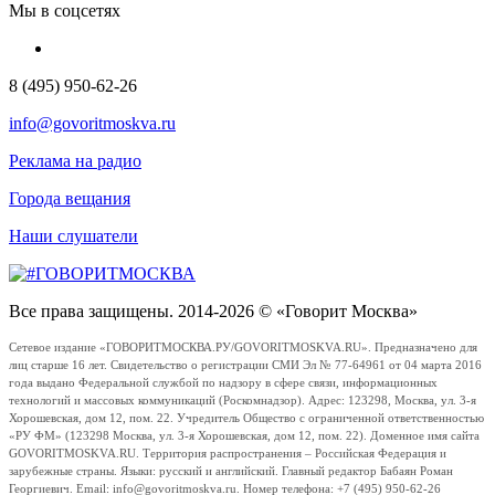
Мы в соцсетях
8 (495) 950-62-26
info@govoritmoskva.ru
Реклама на радио
Города вещания
Наши слушатели
Все права защищены. 2014-2026 © «Говорит Москва»
Сетевое издание «ГОВОРИТМОСКВА.РУ/GOVORITMOSKVA.RU». Предназначено для
лиц старше 16 лет. Свидетельство о регистрации СМИ Эл № 77-64961 от 04 марта 2016
года выдано Федеральной службой по надзору в сфере связи, информационных
технологий и массовых коммуникаций (Роскомнадзор). Адрес: 123298, Москва, ул. 3-я
Хорошевская, дом 12, пом. 22. Учредитель Общество с ограниченной ответственностью
«РУ ФМ» (123298 Москва, ул. 3-я Хорошевская, дом 12, пом. 22). Доменное имя сайта
GOVORITMOSKVA.RU. Территория распространения – Российская Федерация и
зарубежные страны. Языки: русский и английский. Главный редактор Бабаян Роман
Георгиевич. Email: info@govoritmoskva.ru. Номер телефона: +7 (495) 950-62-26