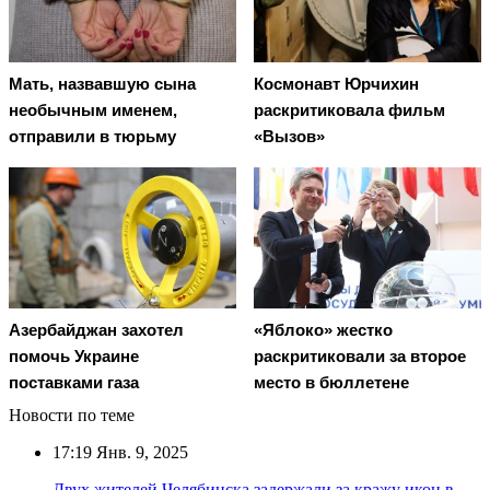
Мать, назвавшую сына
Космонавт Юрчихин
необычным именем,
раскритиковала фильм
отправили в тюрьму
«Вызов»
Азербайджан захотел
«Яблоко» жестко
помочь Украине
раскритиковали за второе
поставками газа
место в бюллетене
Новости по теме
17:19
Янв. 9, 2025
Двух жителей Челябинска задержали за кражу икон в