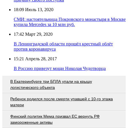
18:09
Июль 13, 2020
СМИ: настоятельница Покровского монастыря в Москве
купила Mercedes за 10 млн руб.
17:42
Март 29, 2020
В Ленинградской области прошёл крестный облёт
против коронавируса
15:21
Апрель 28, 2017
В Россию привезут мощи Николая Чудотворца
В Екатеринбурге три БПЛА упали на крышу
логистического объекта
Ребенок родился после смерти упавшей с 10-го этажа
матери
Финский политик Мема призвал ЕС вернуть РФ
замороженные активы