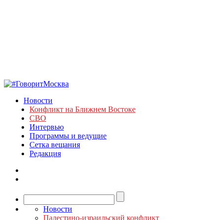
Новости
Конфликт на Ближнем Востоке
СВО
Интервью
Программы и ведущие
Сетка вещания
Редакция
Новости
Палестино-израильский конфликт