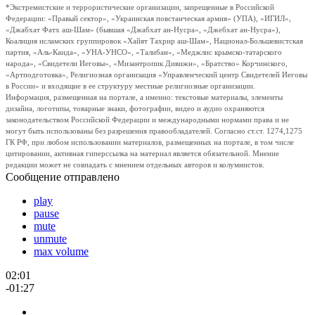
*Экстремистские и террористические организации, запрещенные в Российской
Федерации: «Правый сектор», «Украинская повстанческая армия» (УПА), «ИГИЛ»,
«Джабхат Фатх аш-Шам» (бывшая «Джабхат ан-Нусра», «Джебхат ан-Нусра»),
Коалиция исламских группировок «Хайят Тахрир аш-Шам», Национал-Большевистская
партия, «Аль-Каида», «УНА-УНСО», «Талибан», «Меджлис крымско-татарского
народа», «Свидетели Иеговы», «Мизантропик Дивижн», «Братство» Корчинского,
«Артподготовка», Религиозная организация «Управленческий центр Свидетелей Иеговы
в России» и входящие в ее структуру местные религиозные организации.
Информация, размещенная на портале, а именно: текстовые материалы, элементы
дизайна, логотипы, товарные знаки, фотографии, видео и аудио охраняются
законодательством Российской Федерации и международными нормами права и не
могут быть использованы без разрешения правообладателей. Согласно ст.ст. 1274,1275
ГК РФ, при любом использовании материалов, размещенных на портале, в том числе
цитировании, активная гиперссылка на материал является обязательной. Мнение
редакции может не совпадать с мнением отдельных авторов и колумнистов.
Сообщение отправлено
play
pause
mute
unmute
max volume
02:01
-01:27