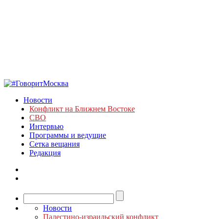
Новости
Конфликт на Ближнем Востоке
СВО
Интервью
Программы и ведущие
Сетка вещания
Редакция
Новости
Палестино-израильский конфликт