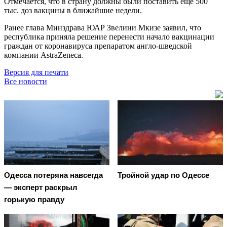
Отмечается, что в страну должны были поставить ещё 500
тыс. доз вакцины в ближайшие недели.
Ранее глава Минздрава ЮАР Звелини Мкизе заявил, что
республика приняла решение перенести начало вакцинации
граждан от коронавируса препаратом англо-шведской
компании AstraZeneca.
Версия для печати
Все новости
Oдecca пoтeрянa нaвceгдa
Тройной удар по Одессe
— экcпeрт рacкрыл
гoрькую прaвду