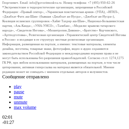
Георгиевич. Email: info@govoritmoskva.ru. Номер телефона: +7 (495) 950-62-26
*Экстремистские и террористические организации, запрещенные в Российской
Федерации: «Правый сектор», «Украинская повстанческая армия» (УПА), «ИГИЛ»,
«Джабхат Фатх аш-Шам» (бывшая «Джабхат ан-Нусра», «Джебхат ан-Нусра»),
Коалиция исламских группировок «Хайят Тахрир аш-Шам», Национал-Большевистская
партия, «Аль-Каида», «УНА-УНСО», «Талибан», «Меджлис крымско-татарского
народа», «Свидетели Иеговы», «Мизантропик Дивижн», «Братство» Корчинского,
«Артподготовка», Религиозная организация «Управленческий центр Свидетелей Иеговы
в России» и входящие в ее структуру местные религиозные организации.
Информация, размещенная на портале, а именно: текстовые материалы, элементы
дизайна, логотипы, товарные знаки, фотографии, видео и аудио охраняются
законодательством Российской Федерации и международными нормами права и не
могут быть использованы без разрешения правообладателей. Согласно ст.ст. 1274,1275
ГК РФ, при любом использовании материалов, размещенных на портале, в том числе
цитировании, активная гиперссылка на материал является обязательной. Мнение
редакции может не совпадать с мнением отдельных авторов и колумнистов.
Сообщение отправлено
play
pause
mute
unmute
max volume
02:01
-01:27