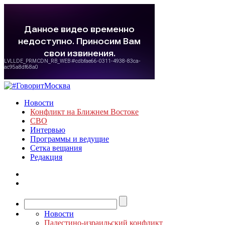
Новости
Конфликт на Ближнем Востоке
СВО
Интервью
Программы и ведущие
Сетка вещания
Редакция
Новости
Палестино-израильский конфликт