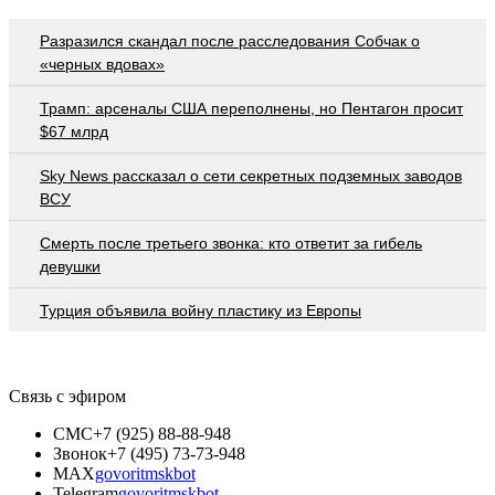
Разразился скандал после расследования Собчак о
«черных вдовах»
Трамп: арсеналы США переполнены, но Пентагон просит
$67 млрд
Sky News рассказал о сети секретных подземных заводов
ВСУ
Смерть после третьего звонка: кто ответит за гибель
девушки
Турция объявила войну пластику из Европы
Связь с эфиром
СМС
+7 (925) 88-88-948
Звонок
+7 (495) 73-73-948
MAX
govoritmskbot
Telegram
govoritmskbot