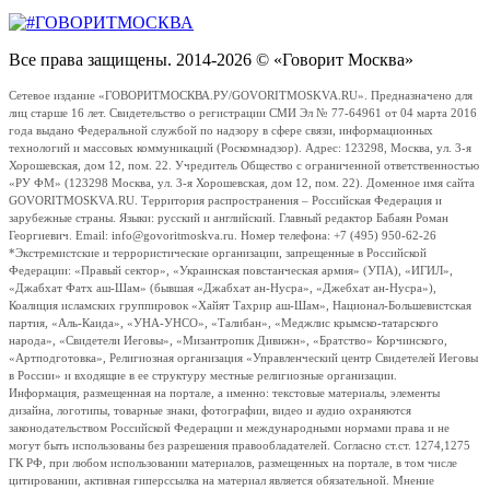
Все права защищены. 2014-2026 © «Говорит Москва»
Сетевое издание «ГОВОРИТМОСКВА.РУ/GOVORITMOSKVA.RU». Предназначено для
лиц старше 16 лет. Свидетельство о регистрации СМИ Эл № 77-64961 от 04 марта 2016
года выдано Федеральной службой по надзору в сфере связи, информационных
технологий и массовых коммуникаций (Роскомнадзор). Адрес: 123298, Москва, ул. 3-я
Хорошевская, дом 12, пом. 22. Учредитель Общество с ограниченной ответственностью
«РУ ФМ» (123298 Москва, ул. 3-я Хорошевская, дом 12, пом. 22). Доменное имя сайта
GOVORITMOSKVA.RU. Территория распространения – Российская Федерация и
зарубежные страны. Языки: русский и английский. Главный редактор Бабаян Роман
Георгиевич. Email: info@govoritmoskva.ru. Номер телефона: +7 (495) 950-62-26
*Экстремистские и террористические организации, запрещенные в Российской
Федерации: «Правый сектор», «Украинская повстанческая армия» (УПА), «ИГИЛ»,
«Джабхат Фатх аш-Шам» (бывшая «Джабхат ан-Нусра», «Джебхат ан-Нусра»),
Коалиция исламских группировок «Хайят Тахрир аш-Шам», Национал-Большевистская
партия, «Аль-Каида», «УНА-УНСО», «Талибан», «Меджлис крымско-татарского
народа», «Свидетели Иеговы», «Мизантропик Дивижн», «Братство» Корчинского,
«Артподготовка», Религиозная организация «Управленческий центр Свидетелей Иеговы
в России» и входящие в ее структуру местные религиозные организации.
Информация, размещенная на портале, а именно: текстовые материалы, элементы
дизайна, логотипы, товарные знаки, фотографии, видео и аудио охраняются
законодательством Российской Федерации и международными нормами права и не
могут быть использованы без разрешения правообладателей. Согласно ст.ст. 1274,1275
ГК РФ, при любом использовании материалов, размещенных на портале, в том числе
цитировании, активная гиперссылка на материал является обязательной. Мнение