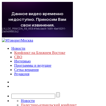
Новости
Конфликт на Ближнем Востоке
СВО
Интервью
Программы и ведущие
Сетка вещания
Редакция
Новости
Палестино-израильский конфликт