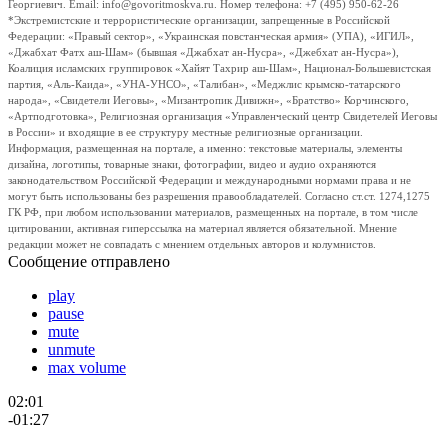
Георгиевич. Email: info@govoritmoskva.ru. Номер телефона: +7 (495) 950-62-26
*Экстремистские и террористические организации, запрещенные в Российской
Федерации: «Правый сектор», «Украинская повстанческая армия» (УПА), «ИГИЛ»,
«Джабхат Фатх аш-Шам» (бывшая «Джабхат ан-Нусра», «Джебхат ан-Нусра»),
Коалиция исламских группировок «Хайят Тахрир аш-Шам», Национал-Большевистская
партия, «Аль-Каида», «УНА-УНСО», «Талибан», «Меджлис крымско-татарского
народа», «Свидетели Иеговы», «Мизантропик Дивижн», «Братство» Корчинского,
«Артподготовка», Религиозная организация «Управленческий центр Свидетелей Иеговы
в России» и входящие в ее структуру местные религиозные организации.
Информация, размещенная на портале, а именно: текстовые материалы, элементы
дизайна, логотипы, товарные знаки, фотографии, видео и аудио охраняются
законодательством Российской Федерации и международными нормами права и не
могут быть использованы без разрешения правообладателей. Согласно ст.ст. 1274,1275
ГК РФ, при любом использовании материалов, размещенных на портале, в том числе
цитировании, активная гиперссылка на материал является обязательной. Мнение
редакции может не совпадать с мнением отдельных авторов и колумнистов.
Сообщение отправлено
play
pause
mute
unmute
max volume
02:01
-01:27