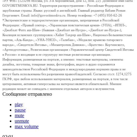
«РУ ФМ» (123298 Москва, ул. 3-я Хорошевская, дом 12, пом. 22). Доменное имя сайта
GOVORITMOSKVA.RU. Территория распространения – Российская Федерация и
зарубежные страны. Языки: русский и английский. Главный редактор Бабаян Роман
Георгиевич. Email: info@govoritmoskva.ru. Номер телефона: +7 (495) 950-62-26
*Экстремистские и террористические организации, запрещенные в Российской
Федерации: «Правый сектор», «Украинская повстанческая армия» (УПА), «ИГИЛ»,
«Джабхат Фатх аш-Шам» (бывшая «Джабхат ан-Нусра», «Джебхат ан-Нусра»),
Коалиция исламских группировок «Хайят Тахрир аш-Шам», Национал-Большевистская
партия, «Аль-Каида», «УНА-УНСО», «Талибан», «Меджлис крымско-татарского
народа», «Свидетели Иеговы», «Мизантропик Дивижн», «Братство» Корчинского,
«Артподготовка», Религиозная организация «Управленческий центр Свидетелей Иеговы
в России» и входящие в ее структуру местные религиозные организации.
Информация, размещенная на портале, а именно: текстовые материалы, элементы
дизайна, логотипы, товарные знаки, фотографии, видео и аудио охраняются
законодательством Российской Федерации и международными нормами права и не
могут быть использованы без разрешения правообладателей. Согласно ст.ст. 1274,1275
ГК РФ, при любом использовании материалов, размещенных на портале, в том числе
цитировании, активная гиперссылка на материал является обязательной. Мнение
редакции может не совпадать с мнением отдельных авторов и колумнистов.
Сообщение отправлено
play
pause
mute
unmute
max volume
02:01