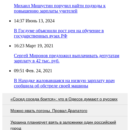
Михаил Мишустин поручил найти подходы к
повышению зарплаты учителей
14:37
Июнь 13, 2024
В Госдуме объяснили рост цен на обучение в
государственных вузах РФ
16:23
Март 19, 2021
Сергей Миронов предложил выплачивать депутатам
зарплату в 42 тыс. руб.
09:51
Фев. 24, 2021
В Находке жаловавшаяся на низкую зарплату врач
сообщила об обстреле своей машины
«Сосед соседа боится»: что в Одессе думают о русских
Можно рвать погоны. Провал Драпатого
Украина планирует взять в заложники один российский
город