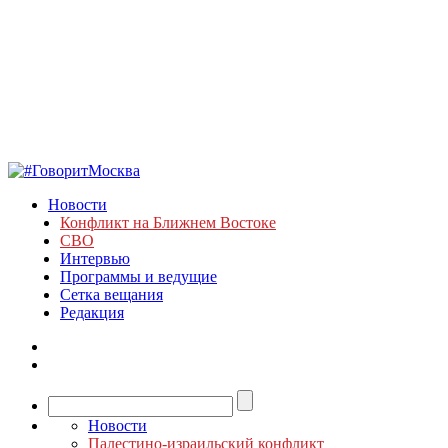
Новости
Конфликт на Ближнем Востоке
СВО
Интервью
Программы и ведущие
Сетка вещания
Редакция
Новости
Палестино-израильский конфликт