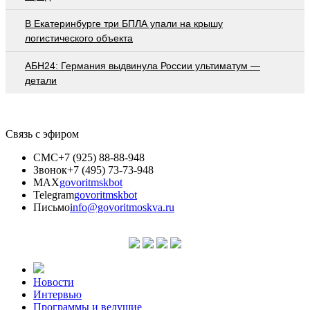
В Екатеринбурге три БПЛА упали на крышу
логистического объекта
АБН24: Германия выдвинула России ультиматум —
детали
Связь с эфиром
СМС
+7 (925) 88-88-948
Звонок
+7 (495) 73-73-948
MAX
govoritmskbot
Telegram
govoritmskbot
Письмо
info@govoritmoskva.ru
Новости
Интервью
Программы и ведущие