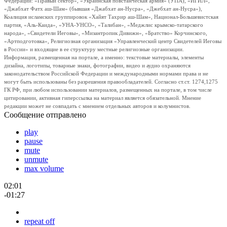
Федерации: «Правый сектор», «Украинская повстанческая армия» (УПА), «ИГИЛ»,
«Джабхат Фатх аш-Шам» (бывшая «Джабхат ан-Нусра», «Джебхат ан-Нусра»),
Коалиция исламских группировок «Хайят Тахрир аш-Шам», Национал-Большевистская
партия, «Аль-Каида», «УНА-УНСО», «Талибан», «Меджлис крымско-татарского
народа», «Свидетели Иеговы», «Мизантропик Дивижн», «Братство» Корчинского,
«Артподготовка», Религиозная организация «Управленческий центр Свидетелей Иеговы
в России» и входящие в ее структуру местные религиозные организации.
Информация, размещенная на портале, а именно: текстовые материалы, элементы
дизайна, логотипы, товарные знаки, фотографии, видео и аудио охраняются
законодательством Российской Федерации и международными нормами права и не
могут быть использованы без разрешения правообладателей. Согласно ст.ст. 1274,1275
ГК РФ, при любом использовании материалов, размещенных на портале, в том числе
цитировании, активная гиперссылка на материал является обязательной. Мнение
редакции может не совпадать с мнением отдельных авторов и колумнистов.
Сообщение отправлено
play
pause
mute
unmute
max volume
02:01
-01:27
repeat off