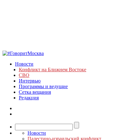
Новости
Конфликт на Ближнем Востоке
СВО
Интервью
Программы и ведущие
Сетка вещания
Редакция
Новости
Палестино-израильский конфликт