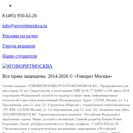
8 (495) 950-62-26
info@govoritmoskva.ru
Реклама на радио
Города вещания
Наши слушатели
Все права защищены. 2014-2026 © «Говорит Москва»
Сетевое издание «ГОВОРИТМОСКВА.РУ/GOVORITMOSKVA.RU». Предназначено для
лиц старше 16 лет. Свидетельство о регистрации СМИ Эл № 77-64961 от 04 марта 2016
года выдано Федеральной службой по надзору в сфере связи, информационных
технологий и массовых коммуникаций (Роскомнадзор). Адрес: 123298, Москва, ул. 3-я
Хорошевская, дом 12, пом. 22. Учредитель Общество с ограниченной ответственностью
«РУ ФМ» (123298 Москва, ул. 3-я Хорошевская, дом 12, пом. 22). Доменное имя сайта
GOVORITMOSKVA.RU. Территория распространения – Российская Федерация и
зарубежные страны. Языки: русский и английский. Главный редактор Бабаян Роман
Георгиевич. Email: info@govoritmoskva.ru. Номер телефона: +7 (495) 950-62-26
*Экстремистские и террористические организации, запрещенные в Российской