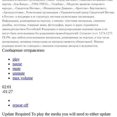
партия, «Аль-Каида», «УНА-УНСО», «Талибан», «Меджлис крымско-татарского
народа», «Свидетели Иеговы», «Мизантропик Дивижн», «Братство» Корчинского,
«Артподготовка», Религиозная организация «Управленческий центр Свидетелей Иеговы
в России» и входящие в ее структуру местные религиозные организации.
Информация, размещенная на портале, а именно: текстовые материалы, элементы
дизайна, логотипы, товарные знаки, фотографии, видео и аудио охраняются
законодательством Российской Федерации и международными нормами права и не
могут быть использованы без разрешения правообладателей. Согласно ст.ст. 1274,1275
ГК РФ, при любом использовании материалов, размещенных на портале, в том числе
цитировании, активная гиперссылка на материал является обязательной. Мнение
редакции может не совпадать с мнением отдельных авторов и колумнистов.
Сообщение отправлено
play
pause
mute
unmute
max volume
02:01
-01:27
repeat off
Update Required
To play the media you will need to either update