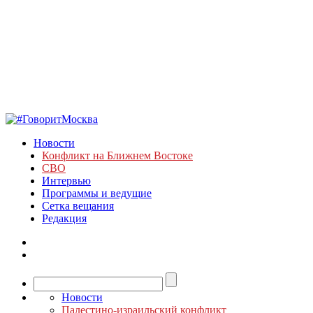
Новости
Конфликт на Ближнем Востоке
СВО
Интервью
Программы и ведущие
Сетка вещания
Редакция
Новости
Палестино-израильский конфликт