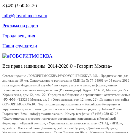
8 (495) 950-62-26
info@govoritmoskva.ru
Реклама на радио
Города вещания
Наши слушатели
Все права защищены. 2014-2026 © «Говорит Москва»
Сетевое издание «ГОВОРИТМОСКВА.РУ/GOVORITMOSKVA.RU». Предназначено для
лиц старше 16 лет. Свидетельство о регистрации СМИ Эл № 77-64961 от 04 марта 2016
года выдано Федеральной службой по надзору в сфере связи, информационных
технологий и массовых коммуникаций (Роскомнадзор). Адрес: 123298, Москва, ул. 3-я
Хорошевская, дом 12, пом. 22. Учредитель Общество с ограниченной ответственностью
«РУ ФМ» (123298 Москва, ул. 3-я Хорошевская, дом 12, пом. 22). Доменное имя сайта
GOVORITMOSKVA.RU. Территория распространения – Российская Федерация и
зарубежные страны. Языки: русский и английский. Главный редактор Бабаян Роман
Георгиевич. Email: info@govoritmoskva.ru. Номер телефона: +7 (495) 950-62-26
*Экстремистские и террористические организации, запрещенные в Российской
Федерации: «Правый сектор», «Украинская повстанческая армия» (УПА), «ИГИЛ»,
«Джабхат Фатх аш-Шам» (бывшая «Джабхат ан-Нусра», «Джебхат ан-Нусра»),
Коалиция исламских группировок «Хайят Тахрир аш-Шам», Национал-Большевистская