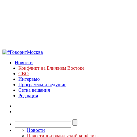
Новости
Конфликт на Ближнем Востоке
СВО
Интервью
Программы и ведущие
Сетка вещания
Редакция
Новости
Палестино-израильский конфликт