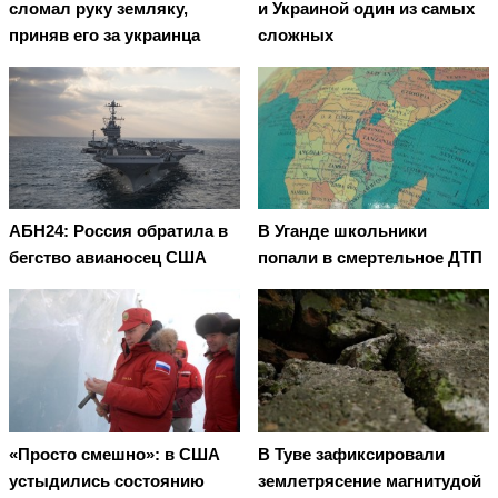
сломал руку земляку,
и Украиной один из самых
приняв его за украинца
сложных
АБН24: Россия обратила в
В Уганде школьники
бегство авианосец США
попали в смертельное ДТП
«Просто смешно»: в США
В Туве зафиксировали
устыдились состоянию
землетрясение магнитудой