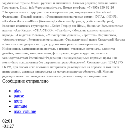
зарубежные страны. Языки: русский и английский. Главный редактор Бабаян Роман
Георгиевич. Email: info@govoritmoskva.ru. Номер телефона: +7 (495) 950-62-26
*Экстремистские и террористические организации, запрещенные в Российской
Федерации: «Правый сектор», «Украинская повстанческая армия» (УПА), «ИГИЛ»,
«Джабхат Фатх аш-Шам» (бывшая «Джабхат ан-Нусра», «Джебхат ан-Нусра»),
Коалиция исламских группировок «Хайят Тахрир аш-Шам», Национал-Большевистская
партия, «Аль-Каида», «УНА-УНСО», «Талибан», «Меджлис крымско-татарского
народа», «Свидетели Иеговы», «Мизантропик Дивижн», «Братство» Корчинского,
«Артподготовка», Религиозная организация «Управленческий центр Свидетелей Иеговы
в России» и входящие в ее структуру местные религиозные организации.
Информация, размещенная на портале, а именно: текстовые материалы, элементы
дизайна, логотипы, товарные знаки, фотографии, видео и аудио охраняются
законодательством Российской Федерации и международными нормами права и не
могут быть использованы без разрешения правообладателей. Согласно ст.ст. 1274,1275
ГК РФ, при любом использовании материалов, размещенных на портале, в том числе
цитировании, активная гиперссылка на материал является обязательной. Мнение
редакции может не совпадать с мнением отдельных авторов и колумнистов.
Сообщение отправлено
play
pause
mute
unmute
max volume
02:01
-01:27