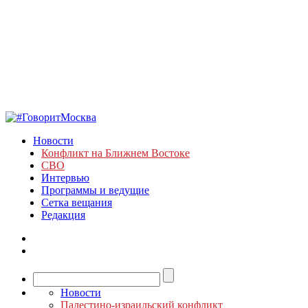
Новости
Конфликт на Ближнем Востоке
СВО
Интервью
Программы и ведущие
Сетка вещания
Редакция
Новости
Палестино-израильский конфликт