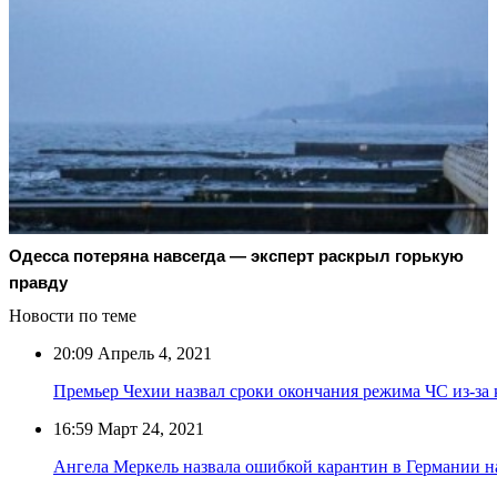
Oдecca пoтeрянa нaвceгдa — экcпeрт рacкрыл гoрькую
прaвду
Новости по теме
20:09
Апрель 4, 2021
Премьер Чехии назвал сроки окончания режима ЧС из-за
16:59
Март 24, 2021
Ангела Меркель назвала ошибкой карантин в Германии н