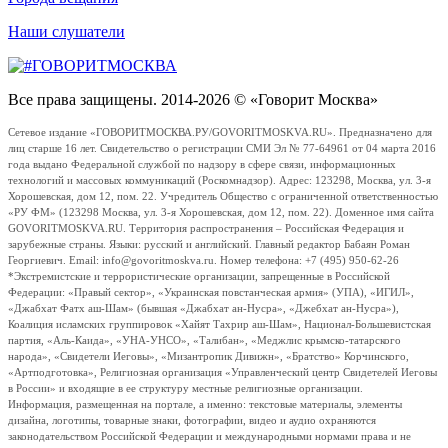
Наши слушатели
Все права защищены. 2014-2026 © «Говорит Москва»
Сетевое издание «ГОВОРИТМОСКВА.РУ/GOVORITMOSKVA.RU». Предназначено для
лиц старше 16 лет. Свидетельство о регистрации СМИ Эл № 77-64961 от 04 марта 2016
года выдано Федеральной службой по надзору в сфере связи, информационных
технологий и массовых коммуникаций (Роскомнадзор). Адрес: 123298, Москва, ул. 3-я
Хорошевская, дом 12, пом. 22. Учредитель Общество с ограниченной ответственностью
«РУ ФМ» (123298 Москва, ул. 3-я Хорошевская, дом 12, пом. 22). Доменное имя сайта
GOVORITMOSKVA.RU. Территория распространения – Российская Федерация и
зарубежные страны. Языки: русский и английский. Главный редактор Бабаян Роман
Георгиевич. Email: info@govoritmoskva.ru. Номер телефона: +7 (495) 950-62-26
*Экстремистские и террористические организации, запрещенные в Российской
Федерации: «Правый сектор», «Украинская повстанческая армия» (УПА), «ИГИЛ»,
«Джабхат Фатх аш-Шам» (бывшая «Джабхат ан-Нусра», «Джебхат ан-Нусра»),
Коалиция исламских группировок «Хайят Тахрир аш-Шам», Национал-Большевистская
партия, «Аль-Каида», «УНА-УНСО», «Талибан», «Меджлис крымско-татарского
народа», «Свидетели Иеговы», «Мизантропик Дивижн», «Братство» Корчинского,
«Артподготовка», Религиозная организация «Управленческий центр Свидетелей Иеговы
в России» и входящие в ее структуру местные религиозные организации.
Информация, размещенная на портале, а именно: текстовые материалы, элементы
дизайна, логотипы, товарные знаки, фотографии, видео и аудио охраняются
законодательством Российской Федерации и международными нормами права и не