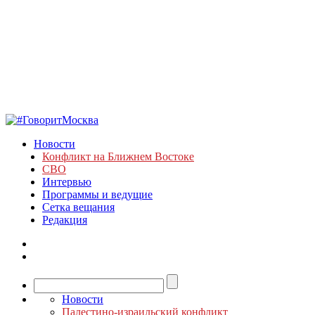
Новости
Конфликт на Ближнем Востоке
СВО
Интервью
Программы и ведущие
Сетка вещания
Редакция
Новости
Палестино-израильский конфликт