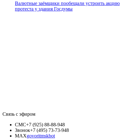
Валютные заёмщики пообещали устроить акцию
протеста у здания Госдумы
Связь с эфиром
СМС
+7 (925) 88-88-948
Звонок
+7 (495) 73-73-948
MAX
govoritmskbot