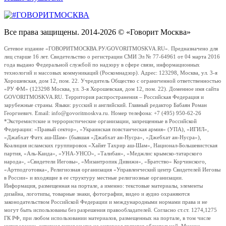
Все права защищены. 2014-2026 © «Говорит Москва»
Сетевое издание «ГОВОРИТМОСКВА.РУ/GOVORITMOSKVA.RU». Предназначено для
лиц старше 16 лет. Свидетельство о регистрации СМИ Эл № 77-64961 от 04 марта 2016
года выдано Федеральной службой по надзору в сфере связи, информационных
технологий и массовых коммуникаций (Роскомнадзор). Адрес: 123298, Москва, ул. 3-я
Хорошевская, дом 12, пом. 22. Учредитель Общество с ограниченной ответственностью
«РУ ФМ» (123298 Москва, ул. 3-я Хорошевская, дом 12, пом. 22). Доменное имя сайта
GOVORITMOSKVA.RU. Территория распространения – Российская Федерация и
зарубежные страны. Языки: русский и английский. Главный редактор Бабаян Роман
Георгиевич. Email: info@govoritmoskva.ru. Номер телефона: +7 (495) 950-62-26
*Экстремистские и террористические организации, запрещенные в Российской
Федерации: «Правый сектор», «Украинская повстанческая армия» (УПА), «ИГИЛ»,
«Джабхат Фатх аш-Шам» (бывшая «Джабхат ан-Нусра», «Джебхат ан-Нусра»),
Коалиция исламских группировок «Хайят Тахрир аш-Шам», Национал-Большевистская
партия, «Аль-Каида», «УНА-УНСО», «Талибан», «Меджлис крымско-татарского
народа», «Свидетели Иеговы», «Мизантропик Дивижн», «Братство» Корчинского,
«Артподготовка», Религиозная организация «Управленческий центр Свидетелей Иеговы
в России» и входящие в ее структуру местные религиозные организации.
Информация, размещенная на портале, а именно: текстовые материалы, элементы
дизайна, логотипы, товарные знаки, фотографии, видео и аудио охраняются
законодательством Российской Федерации и международными нормами права и не
могут быть использованы без разрешения правообладателей. Согласно ст.ст. 1274,1275
ГК РФ, при любом использовании материалов, размещенных на портале, в том числе