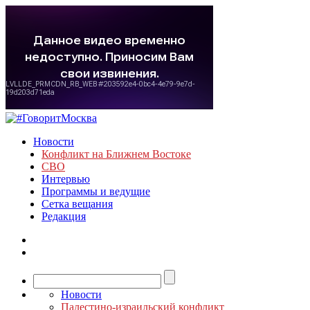
Новости
Конфликт на Ближнем Востоке
СВО
Интервью
Программы и ведущие
Сетка вещания
Редакция
Новости
Палестино-израильский конфликт