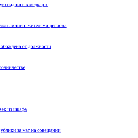
ую надпись в медкарте
ямой линии с жителями региона
вобождена от должности
точничестве
век из шкафа
публики за мат на совещании