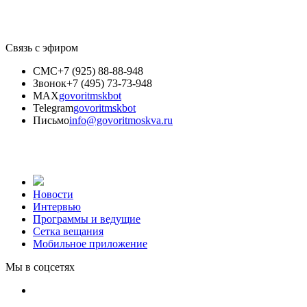
Связь с эфиром
СМС
+7 (925) 88-88-948
Звонок
+7 (495) 73-73-948
MAX
govoritmskbot
Telegram
govoritmskbot
Письмо
info@govoritmoskva.ru
Новости
Интервью
Программы и ведущие
Сетка вещания
Мобильное приложение
Мы в соцсетях