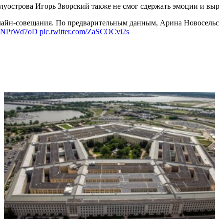
луострова Игорь Зворский также не смог сдержать эмоции и выр
айн-совещания. По предварительным данным, Арина Новосельск
/zZNPrWd7oD
pic.twitter.com/ZaSCOCvi2s