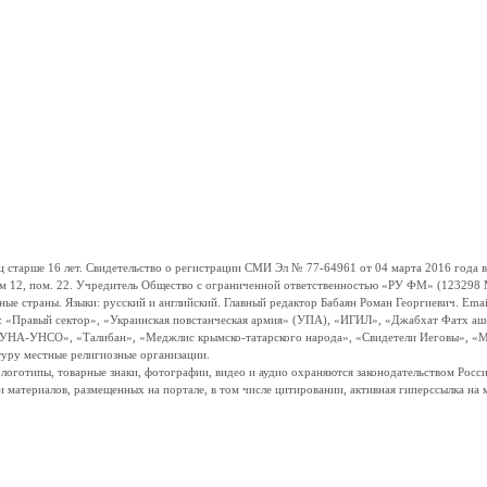
ше 16 лет. Свидетельство о регистрации СМИ Эл № 77-64961 от 04 марта 2016 года вы
ом 12, пом. 22. Учредитель Общество с ограниченной ответственностью «РУ ФМ» (123298 Мо
траны. Языки: русский и английский. Главный редактор Бабаян Роман Георгиевич. Email:
и: «Правый сектор», «Украинская повстанческая армия» (УПА), «ИГИЛ», «Джабхат Фатх а
«УНА-УНСО», «Талибан», «Меджлис крымско-татарского народа», «Свидетели Иеговы», «М
туру местные религиозные организации.
, логотипы, товарные знаки, фотографии, видео и аудио охраняются законодательством Ро
и материалов, размещенных на портале, в том числе цитировании, активная гиперссылка на 