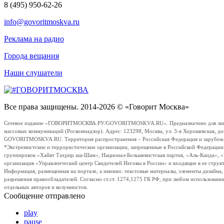
8 (495) 950-62-26
info@govoritmoskva.ru
Реклама на радио
Города вещания
Наши слушатели
Все права защищены. 2014-2026 © «Говорит Москва»
Сетевое издание «ГОВОРИТМОСКВА.РУ/GOVORITMOSKVA.RU». Предназначено для лиц стар
массовых коммуникаций (Роскомнадзор). Адрес: 123298, Москва, ул. 3-я Хорошевская, д
GOVORITMOSKVA.RU. Территория распространения – Российская Федерация и зарубежные с
*Экстремистские и террористические организации, запрещенные в Российской Федераци
группировок «Хайят Тахрир аш-Шам», Национал-Большевистская партия, «Аль-Каида», 
организация «Управленческий центр Свидетелей Иеговы в России» и входящие в ее струк
Информация, размещенная на портале, а именно: текстовые материалы, элементы дизайна
разрешения правообладателей. Согласно ст.ст. 1274,1275 ГК РФ, при любом использовани
отдельных авторов и колумнистов.
Сообщение отправлено
play
pause