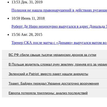
13:53
Дек. 31, 2019
Полиция не нашла правонарушений в действиях ругающе
10:59
Июнь 11, 2018
Роберт Де Ниро нецензурно выругался в адрес Дональда 
15:56
Авг. 28, 2015
Тренер СКА после матча с «Динамо» выругался матом во
ВС РФ сбили свыше тысячи украинских дронов за сутки
В Польше водитель сломал руку земляку, приняв его за украи
Зеленский и Patriot: вместо ракет нашли анекдоты
Трамп: Байден передал Украине достаточно вооружения
Европа потеряла триллионы: анализ последствий