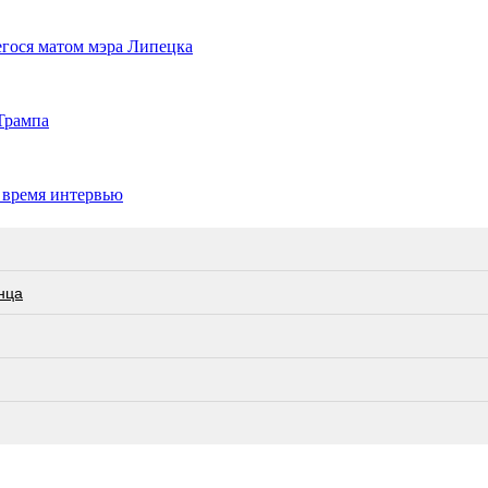
гося матом мэра Липецка
Трампа
 время интервью
нца