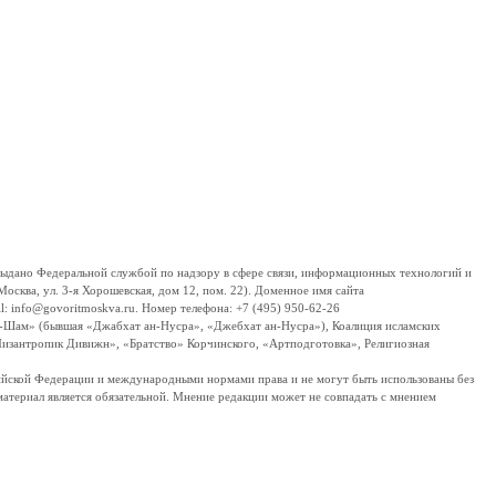
дано Федеральной службой по надзору в сфере связи, информационных технологий и
сква, ул. 3-я Хорошевская, дом 12, пом. 22). Доменное имя сайта
 info@govoritmoskva.ru. Номер телефона: +7 (495) 950-62-26
ш-Шам» (бывшая «Джабхат ан-Нусра», «Джебхат ан-Нусра»), Коалиция исламских
изантропик Дивижн», «Братство» Корчинского, «Артподготовка», Религиозная
ссийской Федерации и международными нормами права и не могут быть использованы без
материал является обязательной. Мнение редакции может не совпадать с мнением