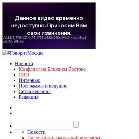
Новости
Конфликт на Ближнем Востоке
СВО
Интервью
Программы и ведущие
Сетка вещания
Редакция
Новости
Палестино-израильский конфликт