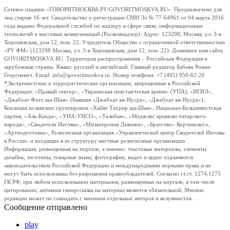
Сетевое издание «ГОВОРИТМОСКВА.РУ/GOVORITMOSKVA.RU». Предназначено для
лиц старше 16 лет. Свидетельство о регистрации СМИ Эл № 77-64961 от 04 марта 2016
года выдано Федеральной службой по надзору в сфере связи, информационных
технологий и массовых коммуникаций (Роскомнадзор). Адрес: 123298, Москва, ул. 3-я
Хорошевская, дом 12, пом. 22. Учредитель Общество с ограниченной ответственностью
«РУ ФМ» (123298 Москва, ул. 3-я Хорошевская, дом 12, пом. 22). Доменное имя сайта
GOVORITMOSKVA.RU. Территория распространения – Российская Федерация и
зарубежные страны. Языки: русский и английский. Главный редактор Бабаян Роман
Георгиевич. Email: info@govoritmoskva.ru. Номер телефона: +7 (495) 950-62-26
*Экстремистские и террористические организации, запрещенные в Российской
Федерации: «Правый сектор», «Украинская повстанческая армия» (УПА), «ИГИЛ»,
«Джабхат Фатх аш-Шам» (бывшая «Джабхат ан-Нусра», «Джебхат ан-Нусра»),
Коалиция исламских группировок «Хайят Тахрир аш-Шам», Национал-Большевистская
партия, «Аль-Каида», «УНА-УНСО», «Талибан», «Меджлис крымско-татарского
народа», «Свидетели Иеговы», «Мизантропик Дивижн», «Братство» Корчинского,
«Артподготовка», Религиозная организация «Управленческий центр Свидетелей Иеговы
в России» и входящие в ее структуру местные религиозные организации.
Информация, размещенная на портале, а именно: текстовые материалы, элементы
дизайна, логотипы, товарные знаки, фотографии, видео и аудио охраняются
законодательством Российской Федерации и международными нормами права и не
могут быть использованы без разрешения правообладателей. Согласно ст.ст. 1274,1275
ГК РФ, при любом использовании материалов, размещенных на портале, в том числе
цитировании, активная гиперссылка на материал является обязательной. Мнение
редакции может не совпадать с мнением отдельных авторов и колумнистов.
Сообщение отправлено
play