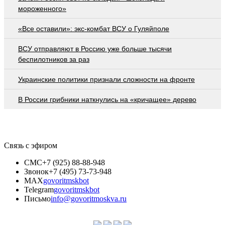
мороженного»
«Все оставили»: экс-комбат ВСУ о Гуляйполе
ВСУ отправляют в Россию уже больше тысячи
беспилотников за раз
Украинские политики признали сложности на фронте
В России грибники наткнулись на «кричащее» дерево
Связь с эфиром
СМС
+7 (925) 88-88-948
Звонок
+7 (495) 73-73-948
MAX
govoritmskbot
Telegram
govoritmskbot
Письмо
info@govoritmoskva.ru