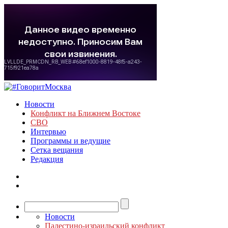
Новости
Конфликт на Ближнем Востоке
СВО
Интервью
Программы и ведущие
Сетка вещания
Редакция
Новости
Палестино-израильский конфликт