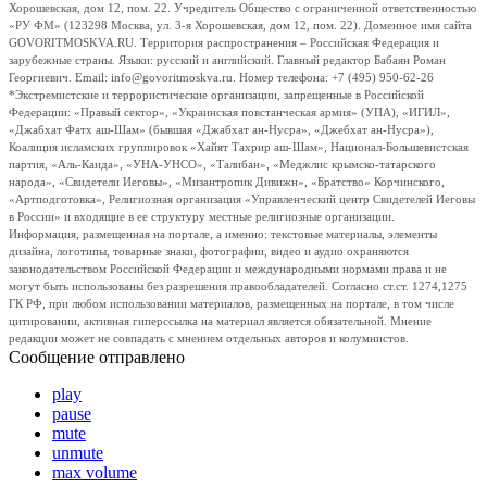
Хорошевская, дом 12, пом. 22. Учредитель Общество с ограниченной ответственностью
«РУ ФМ» (123298 Москва, ул. 3-я Хорошевская, дом 12, пом. 22). Доменное имя сайта
GOVORITMOSKVA.RU. Территория распространения – Российская Федерация и
зарубежные страны. Языки: русский и английский. Главный редактор Бабаян Роман
Георгиевич. Email: info@govoritmoskva.ru. Номер телефона: +7 (495) 950-62-26
*Экстремистские и террористические организации, запрещенные в Российской
Федерации: «Правый сектор», «Украинская повстанческая армия» (УПА), «ИГИЛ»,
«Джабхат Фатх аш-Шам» (бывшая «Джабхат ан-Нусра», «Джебхат ан-Нусра»),
Коалиция исламских группировок «Хайят Тахрир аш-Шам», Национал-Большевистская
партия, «Аль-Каида», «УНА-УНСО», «Талибан», «Меджлис крымско-татарского
народа», «Свидетели Иеговы», «Мизантропик Дивижн», «Братство» Корчинского,
«Артподготовка», Религиозная организация «Управленческий центр Свидетелей Иеговы
в России» и входящие в ее структуру местные религиозные организации.
Информация, размещенная на портале, а именно: текстовые материалы, элементы
дизайна, логотипы, товарные знаки, фотографии, видео и аудио охраняются
законодательством Российской Федерации и международными нормами права и не
могут быть использованы без разрешения правообладателей. Согласно ст.ст. 1274,1275
ГК РФ, при любом использовании материалов, размещенных на портале, в том числе
цитировании, активная гиперссылка на материал является обязательной. Мнение
редакции может не совпадать с мнением отдельных авторов и колумнистов.
Сообщение отправлено
play
pause
mute
unmute
max volume