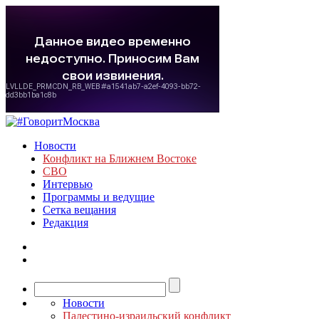
Новости
Конфликт на Ближнем Востоке
СВО
Интервью
Программы и ведущие
Сетка вещания
Редакция
Новости
Палестино-израильский конфликт