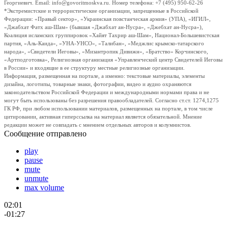
Георгиевич. Email: info@govoritmoskva.ru. Номер телефона: +7 (495) 950-62-26
*Экстремистские и террористические организации, запрещенные в Российской
Федерации: «Правый сектор», «Украинская повстанческая армия» (УПА), «ИГИЛ»,
«Джабхат Фатх аш-Шам» (бывшая «Джабхат ан-Нусра», «Джебхат ан-Нусра»),
Коалиция исламских группировок «Хайят Тахрир аш-Шам», Национал-Большевистская
партия, «Аль-Каида», «УНА-УНСО», «Талибан», «Меджлис крымско-татарского
народа», «Свидетели Иеговы», «Мизантропик Дивижн», «Братство» Корчинского,
«Артподготовка», Религиозная организация «Управленческий центр Свидетелей Иеговы
в России» и входящие в ее структуру местные религиозные организации.
Информация, размещенная на портале, а именно: текстовые материалы, элементы
дизайна, логотипы, товарные знаки, фотографии, видео и аудио охраняются
законодательством Российской Федерации и международными нормами права и не
могут быть использованы без разрешения правообладателей. Согласно ст.ст. 1274,1275
ГК РФ, при любом использовании материалов, размещенных на портале, в том числе
цитировании, активная гиперссылка на материал является обязательной. Мнение
редакции может не совпадать с мнением отдельных авторов и колумнистов.
Сообщение отправлено
play
pause
mute
unmute
max volume
02:01
-01:27