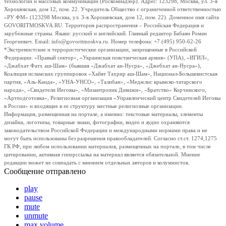
технологий и массовых коммуникаций (Роскомнадзор). Адрес: 123298, Москва, ул. 3-я
Хорошевская, дом 12, пом. 22. Учредитель Общество с ограниченной ответственностью
«РУ ФМ» (123298 Москва, ул. 3-я Хорошевская, дом 12, пом. 22). Доменное имя сайта
GOVORITMOSKVA.RU. Территория распространения – Российская Федерация и
зарубежные страны. Языки: русский и английский. Главный редактор Бабаян Роман
Георгиевич. Email: info@govoritmoskva.ru. Номер телефона: +7 (495) 950-62-26
*Экстремистские и террористические организации, запрещенные в Российской
Федерации: «Правый сектор», «Украинская повстанческая армия» (УПА), «ИГИЛ»,
«Джабхат Фатх аш-Шам» (бывшая «Джабхат ан-Нусра», «Джебхат ан-Нусра»),
Коалиция исламских группировок «Хайят Тахрир аш-Шам», Национал-Большевистская
партия, «Аль-Каида», «УНА-УНСО», «Талибан», «Меджлис крымско-татарского
народа», «Свидетели Иеговы», «Мизантропик Дивижн», «Братство» Корчинского,
«Артподготовка», Религиозная организация «Управленческий центр Свидетелей Иеговы
в России» и входящие в ее структуру местные религиозные организации.
Информация, размещенная на портале, а именно: текстовые материалы, элементы
дизайна, логотипы, товарные знаки, фотографии, видео и аудио охраняются
законодательством Российской Федерации и международными нормами права и не
могут быть использованы без разрешения правообладателей. Согласно ст.ст. 1274,1275
ГК РФ, при любом использовании материалов, размещенных на портале, в том числе
цитировании, активная гиперссылка на материал является обязательной. Мнение
редакции может не совпадать с мнением отдельных авторов и колумнистов.
Сообщение отправлено
play
pause
mute
unmute
max volume