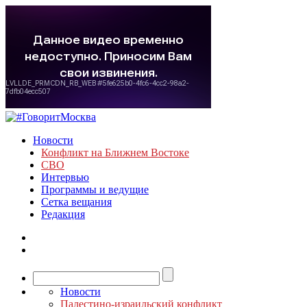
Новости
Конфликт на Ближнем Востоке
СВО
Интервью
Программы и ведущие
Сетка вещания
Редакция
Новости
Палестино-израильский конфликт