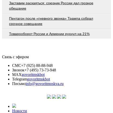
Заставим раскаяться: союзник России дал грозное
обещание
Пентагон после «гневного звонка» Трампа собрал
срочное совещание
Товарооборот России и Армении рухнул на 21%
Связь с эфиром
СМС
+7 (925) 88-88-948
Звонок
+7 (495) 73-73-948
MAX
govoritmskbot
Telegram
govoritmskbot
Письмо
info@govoritmoskva.ru
Новости