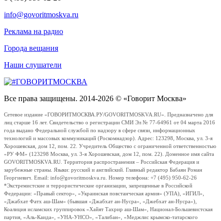
info@govoritmoskva.ru
Реклама на радио
Города вещания
Наши слушатели
Все права защищены. 2014-2026 © «Говорит Москва»
Сетевое издание «ГОВОРИТМОСКВА.РУ/GOVORITMOSKVA.RU». Предназначено для
лиц старше 16 лет. Свидетельство о регистрации СМИ Эл № 77-64961 от 04 марта 2016
года выдано Федеральной службой по надзору в сфере связи, информационных
технологий и массовых коммуникаций (Роскомнадзор). Адрес: 123298, Москва, ул. 3-я
Хорошевская, дом 12, пом. 22. Учредитель Общество с ограниченной ответственностью
«РУ ФМ» (123298 Москва, ул. 3-я Хорошевская, дом 12, пом. 22). Доменное имя сайта
GOVORITMOSKVA.RU. Территория распространения – Российская Федерация и
зарубежные страны. Языки: русский и английский. Главный редактор Бабаян Роман
Георгиевич. Email: info@govoritmoskva.ru. Номер телефона: +7 (495) 950-62-26
*Экстремистские и террористические организации, запрещенные в Российской
Федерации: «Правый сектор», «Украинская повстанческая армия» (УПА), «ИГИЛ»,
«Джабхат Фатх аш-Шам» (бывшая «Джабхат ан-Нусра», «Джебхат ан-Нусра»),
Коалиция исламских группировок «Хайят Тахрир аш-Шам», Национал-Большевистская
партия, «Аль-Каида», «УНА-УНСО», «Талибан», «Меджлис крымско-татарского