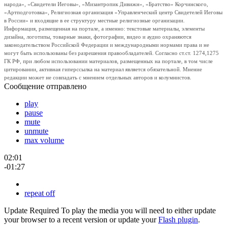
народа», «Свидетели Иеговы», «Мизантропик Дивижн», «Братство» Корчинского,
«Артподготовка», Религиозная организация «Управленческий центр Свидетелей Иеговы
в России» и входящие в ее структуру местные религиозные организации.
Информация, размещенная на портале, а именно: текстовые материалы, элементы
дизайна, логотипы, товарные знаки, фотографии, видео и аудио охраняются
законодательством Российской Федерации и международными нормами права и не
могут быть использованы без разрешения правообладателей. Согласно ст.ст. 1274,1275
ГК РФ, при любом использовании материалов, размещенных на портале, в том числе
цитировании, активная гиперссылка на материал является обязательной. Мнение
редакции может не совпадать с мнением отдельных авторов и колумнистов.
Сообщение отправлено
play
pause
mute
unmute
max volume
02:01
-01:27
repeat off
Update Required
To play the media you will need to either update
your browser to a recent version or update your
Flash plugin
.