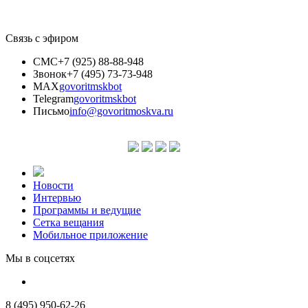
Связь с эфиром
СМС
+7 (925) 88-88-948
Звонок
+7 (495) 73-73-948
MAX
govoritmskbot
Telegram
govoritmskbot
Письмо
info@govoritmoskva.ru
Новости
Интервью
Программы и ведущие
Сетка вещания
Мобильное приложение
Мы в соцсетях
8 (495) 950-62-26