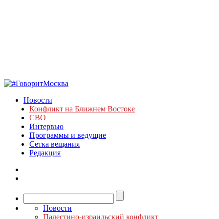
Новости
Конфликт на Ближнем Востоке
СВО
Интервью
Программы и ведущие
Сетка вещания
Редакция
Новости
Палестино-израильский конфликт