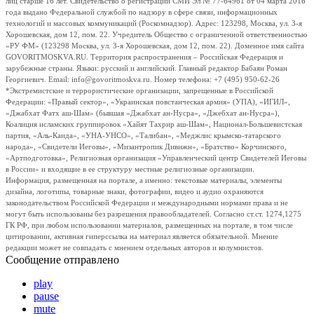
лиц старше 16 лет. Свидетельство о регистрации СМИ Эл № 77-64961 от 04 марта 2016
года выдано Федеральной службой по надзору в сфере связи, информационных
технологий и массовых коммуникаций (Роскомнадзор). Адрес: 123298, Москва, ул. 3-я
Хорошевская, дом 12, пом. 22. Учредитель Общество с ограниченной ответственностью
«РУ ФМ» (123298 Москва, ул. 3-я Хорошевская, дом 12, пом. 22). Доменное имя сайта
GOVORITMOSKVA.RU. Территория распространения – Российская Федерация и
зарубежные страны. Языки: русский и английский. Главный редактор Бабаян Роман
Георгиевич. Email: info@govoritmoskva.ru. Номер телефона: +7 (495) 950-62-26
*Экстремистские и террористические организации, запрещенные в Российской
Федерации: «Правый сектор», «Украинская повстанческая армия» (УПА), «ИГИЛ»,
«Джабхат Фатх аш-Шам» (бывшая «Джабхат ан-Нусра», «Джебхат ан-Нусра»),
Коалиция исламских группировок «Хайят Тахрир аш-Шам», Национал-Большевистская
партия, «Аль-Каида», «УНА-УНСО», «Талибан», «Меджлис крымско-татарского
народа», «Свидетели Иеговы», «Мизантропик Дивижн», «Братство» Корчинского,
«Артподготовка», Религиозная организация «Управленческий центр Свидетелей Иеговы
в России» и входящие в ее структуру местные религиозные организации.
Информация, размещенная на портале, а именно: текстовые материалы, элементы
дизайна, логотипы, товарные знаки, фотографии, видео и аудио охраняются
законодательством Российской Федерации и международными нормами права и не
могут быть использованы без разрешения правообладателей. Согласно ст.ст. 1274,1275
ГК РФ, при любом использовании материалов, размещенных на портале, в том числе
цитировании, активная гиперссылка на материал является обязательной. Мнение
редакции может не совпадать с мнением отдельных авторов и колумнистов.
Сообщение отправлено
play
pause
mute