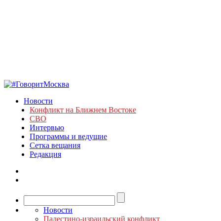
Новости
Конфликт на Ближнем Востоке
СВО
Интервью
Программы и ведущие
Сетка вещания
Редакция
Новости
Палестино-израильский конфликт