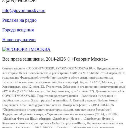
8 (495) 950-62-26
info@govoritmoskva.ru
Реклама на радио
Города вещания
Наши слушатели
Все права защищены. 2014-2026 © «Говорит Москва»
Сетевое издание «ГОВОРИТМОСКВА.РУ/GOVORITMOSKVA.RU». Предназначено для
лиц старше 16 лет. Свидетельство о регистрации СМИ Эл № 77-64961 от 04 марта 2016
года выдано Федеральной службой по надзору в сфере связи, информационных
технологий и массовых коммуникаций (Роскомнадзор). Адрес: 123298, Москва, ул. 3-я
Хорошевская, дом 12, пом. 22. Учредитель Общество с ограниченной ответственностью
«РУ ФМ» (123298 Москва, ул. 3-я Хорошевская, дом 12, пом. 22). Доменное имя сайта
GOVORITMOSKVA.RU. Территория распространения – Российская Федерация и
зарубежные страны. Языки: русский и английский. Главный редактор Бабаян Роман
Георгиевич. Email: info@govoritmoskva.ru. Номер телефона: +7 (495) 950-62-26
*Экстремистские и террористические организации, запрещенные в Российской
Федерации: «Правый сектор», «Украинская повстанческая армия» (УПА), «ИГИЛ»,
«Джабхат Фатх аш-Шам» (бывшая «Джабхат ан-Нусра», «Джебхат ан-Нусра»),
Коалиция исламских группировок «Хайят Тахрир аш-Шам», Национал-Большевистская
партия, «Аль-Каида», «УНА-УНСО», «Талибан», «Меджлис крымско-татарского