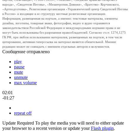
народа», «Свидетели Иеговы», «Мизантропик Дивижн», «Братство» Корчинского,
«Артподготовка», Религиозная организация «Управленческий центр Свидетелей Иеговы
в России» и входящие в ее структуру местные религиозные организации.
Информация, размещенная на портале, а именно: текстовые материалы, элементы
дизайна, логотипы, товарные знаки, фотографии, видео и аудио охраняются
законодательством Российской Федерации и международными нормами права и не
могут быть использованы без разрешения правообладателей. Согласно ст.ст. 1274,1275
ГК РФ, при любом использовании материалов, размещенных на портале, в том числе
цитировании, активная гиперссылка на материал является обязательной. Мнение
редакции может не совпадать с мнением отдельных авторов и колумнистов.
Сообщение отправлено
play
pause
mute
unmute
max volume
02:01
-01:27
repeat off
Update Required
To play the media you will need to either update
your browser to a recent version or update your
Flash plugin
.