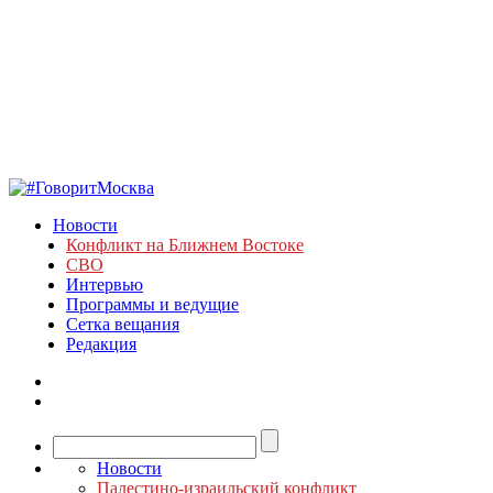
Новости
Конфликт на Ближнем Востоке
СВО
Интервью
Программы и ведущие
Сетка вещания
Редакция
Новости
Палестино-израильский конфликт