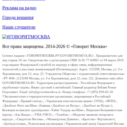
Реклама на радио
Города вещания
Наши слушатели
Все права защищены. 2014-2026 © «Говорит Москва»
Сетевое издание «ГОВОРИТМОСКВА.РУ/GOVORITMOSKVA.RU». Предназначено для
лиц старше 16 лет. Свидетельство о регистрации СМИ Эл № 77-64961 от 04 марта 2016
года выдано Федеральной службой по надзору в сфере связи, информационных
технологий и массовых коммуникаций (Роскомнадзор). Адрес: 123298, Москва, ул. 3-я
Хорошевская, дом 12, пом. 22. Учредитель Общество с ограниченной ответственностью
«РУ ФМ» (123298 Москва, ул. 3-я Хорошевская, дом 12, пом. 22). Доменное имя сайта
GOVORITMOSKVA.RU. Территория распространения – Российская Федерация и
зарубежные страны. Языки: русский и английский. Главный редактор Бабаян Роман
Георгиевич. Email: info@govoritmoskva.ru. Номер телефона: +7 (495) 950-62-26
*Экстремистские и террористические организации, запрещенные в Российской
Федерации: «Правый сектор», «Украинская повстанческая армия» (УПА), «ИГИЛ»,
«Джабхат Фатх аш-Шам» (бывшая «Джабхат ан-Нусра», «Джебхат ан-Нусра»),
Коалиция исламских группировок «Хайят Тахрир аш-Шам», Национал-Большевистская
партия, «Аль-Каида», «УНА-УНСО», «Талибан», «Меджлис крымско-татарского
народа», «Свидетели Иеговы», «Мизантропик Дивижн», «Братство» Корчинского,
«Артподготовка», Религиозная организация «Управленческий центр Свидетелей Иеговы