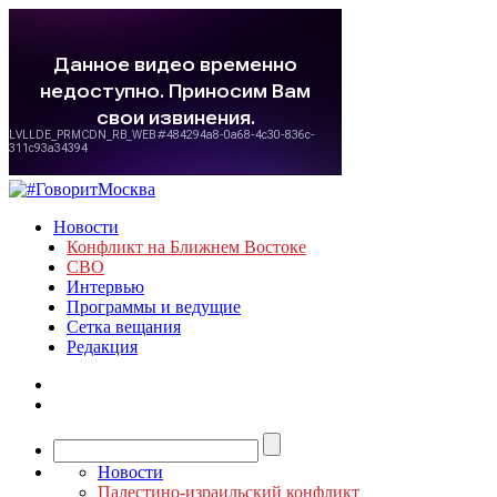
Новости
Конфликт на Ближнем Востоке
СВО
Интервью
Программы и ведущие
Сетка вещания
Редакция
Новости
Палестино-израильский конфликт