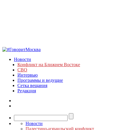
Новости
Конфликт на Ближнем Востоке
СВО
Интервью
Программы и ведущие
Сетка вещания
Редакция
Новости
Палестино-израильский конфликт