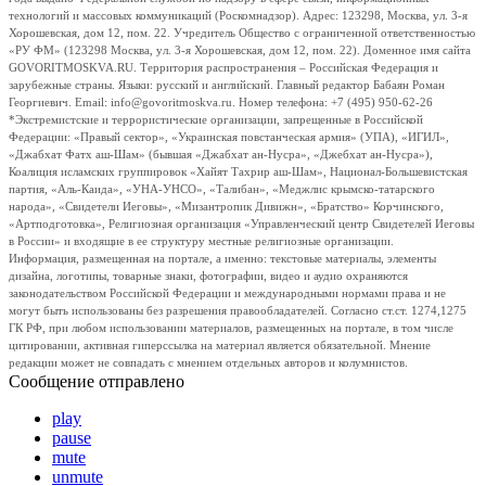
технологий и массовых коммуникаций (Роскомнадзор). Адрес: 123298, Москва, ул. 3-я
Хорошевская, дом 12, пом. 22. Учредитель Общество с ограниченной ответственностью
«РУ ФМ» (123298 Москва, ул. 3-я Хорошевская, дом 12, пом. 22). Доменное имя сайта
GOVORITMOSKVA.RU. Территория распространения – Российская Федерация и
зарубежные страны. Языки: русский и английский. Главный редактор Бабаян Роман
Георгиевич. Email: info@govoritmoskva.ru. Номер телефона: +7 (495) 950-62-26
*Экстремистские и террористические организации, запрещенные в Российской
Федерации: «Правый сектор», «Украинская повстанческая армия» (УПА), «ИГИЛ»,
«Джабхат Фатх аш-Шам» (бывшая «Джабхат ан-Нусра», «Джебхат ан-Нусра»),
Коалиция исламских группировок «Хайят Тахрир аш-Шам», Национал-Большевистская
партия, «Аль-Каида», «УНА-УНСО», «Талибан», «Меджлис крымско-татарского
народа», «Свидетели Иеговы», «Мизантропик Дивижн», «Братство» Корчинского,
«Артподготовка», Религиозная организация «Управленческий центр Свидетелей Иеговы
в России» и входящие в ее структуру местные религиозные организации.
Информация, размещенная на портале, а именно: текстовые материалы, элементы
дизайна, логотипы, товарные знаки, фотографии, видео и аудио охраняются
законодательством Российской Федерации и международными нормами права и не
могут быть использованы без разрешения правообладателей. Согласно ст.ст. 1274,1275
ГК РФ, при любом использовании материалов, размещенных на портале, в том числе
цитировании, активная гиперссылка на материал является обязательной. Мнение
редакции может не совпадать с мнением отдельных авторов и колумнистов.
Сообщение отправлено
play
pause
mute
unmute