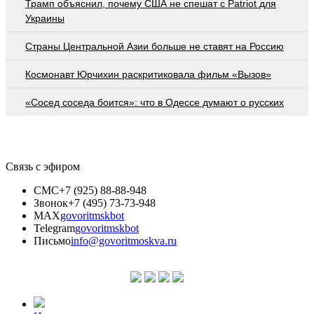
Трамп объяснил, почему США не спешат с Patriot для
Украины
Страны Центральной Азии больше не ставят на Россию
Космонавт Юрчихин раскритиковала фильм «Вызов»
«Сосед соседа боится»: что в Одессе думают о русских
Связь с эфиром
СМС
+7 (925) 88-88-948
Звонок
+7 (495) 73-73-948
MAX
govoritmskbot
Telegram
govoritmskbot
Письмо
info@govoritmoskva.ru