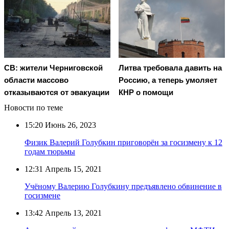
СВ: жители Черниговской
Литва требовала давить на
области массово
Россию, а теперь умоляет
отказываются от эвакуации
КНР о помощи
Новости по теме
15:20
Июнь 26, 2023
Физик Валерий Голубкин приговорён за госизмену к 12
годам тюрьмы
12:31
Апрель 15, 2021
Учёному Валерию Голубкину предъявлено обвинение в
госизмене
13:42
Апрель 13, 2021