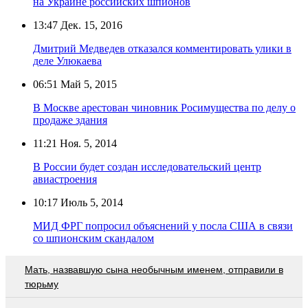
на Украине российских шпионов
13:47
Дек. 15, 2016
Дмитрий Медведев отказался комментировать улики в
деле Улюкаева
06:51
Май 5, 2015
В Москве арестован чиновник Росимущества по делу о
продаже здания
11:21
Ноя. 5, 2014
В России будет создан исследовательский центр
авиастроения
10:17
Июль 5, 2014
МИД ФРГ попросил объяснений у посла США в связи
со шпионским скандалом
Мать, назвавшую сына необычным именем, отправили в
тюрьму