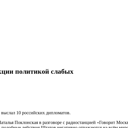
кции политикой слабых
выслал 10 российских дипломатов.
талья Поклонская в разговоре с радиостанцией «Говорит Москв
а, подобные действия Штатов негативно отражаются на всём мир