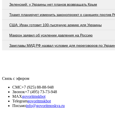
Зеленский: у Украины нет планов возвращать Крым
Трамп планирует изменить законопроект о санкциях против Р
США: Иран готовит 100-тысячную армию для Украины
Макрон заявил об усилении давления на Россию
Замглавы МИД РФ назвал условие для переговоров по Украи
Связь с эфиром
СМС
+7 (925) 88-88-948
Звонок
+7 (495) 73-73-948
MAX
govoritmskbot
Telegram
govoritmskbot
Письмо
info@govoritmoskva.ru