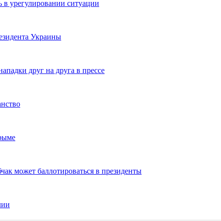
 в урегулировании ситуации
резидента Украины
ападки друг на друга в прессе
анство
Крыме
бчак может баллотироваться в президенты
лии