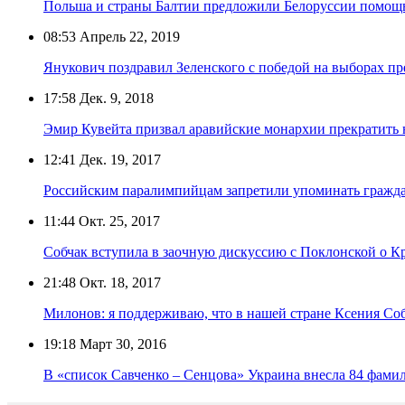
Польша и страны Балтии предложили Белоруссии помощь
08:53
Апрель 22, 2019
Янукович поздравил Зеленского с победой на выборах п
17:58
Дек. 9, 2018
Эмир Кувейта призвал аравийские монархии прекратить н
12:41
Дек. 19, 2017
Российским паралимпийцам запретили упоминать гражд
11:44
Окт. 25, 2017
Собчак вступила в заочную дискуссию с Поклонской о 
21:48
Окт. 18, 2017
Милонов: я поддерживаю, что в нашей стране Ксения Со
19:18
Март 30, 2016
В «список Савченко – Сенцова» Украина внесла 84 фами