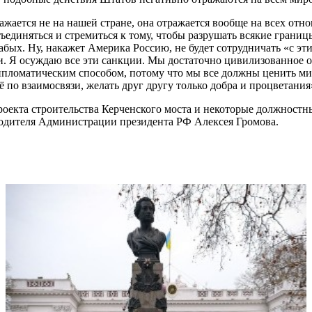
ажается не на нашей стране, она отражается вообще на всех от
бъединяться и стремиться к тому, чтобы разрушать всякие гран
ых. Ну, накажет Америка Россию, не будет сотрудничать «с эти
и. Я осуждаю все эти санкции. Мы достаточно цивилизованное об
пломатическим способом, потому что мы все должны ценить мир
всё по взаимосвязи, желать друг другу только добра и процветан
роекта строительства Керченского моста и некоторые должнос
водителя Администрации президента РФ Алексея Громова.