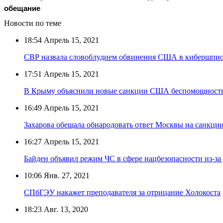
обещание
Новости по теме
18:54
Апрель 15, 2021
СВР назвала словоблудием обвинения США в кибершпио
17:51
Апрель 15, 2021
В Крыму объяснили новые санкции США беспомощност
16:49
Апрель 15, 2021
Захарова обещала обнародовать ответ Москвы на санкц
16:27
Апрель 15, 2021
Байден объявил режим ЧС в сфере нацбезопасности из-за
10:06
Янв. 27, 2021
СПбГЭУ накажет преподавателя за отрицание Холокоста
18:23
Авг. 13, 2020