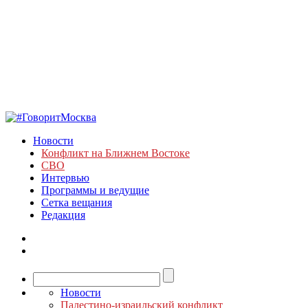
Новости
Конфликт на Ближнем Востоке
СВО
Интервью
Программы и ведущие
Сетка вещания
Редакция
Новости
Палестино-израильский конфликт