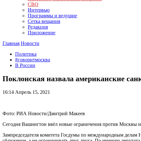
СВО
Интервью
Программы и ведущие
Сетка вещания
Редакция
Приложение
Главная
Новости
Политика
#говоритмосква
В России
Поклонская назвала американские сан
16:14
Апрель 15, 2021
Фото: РИА Новости/Дмитрий Макеев
Сегодня Вашингтон ввёл новые ограничения против Москвы и 
Зампредседателя комитета Госдумы по международным делам На
сближение, а не ограничивать друг друга. По мнению депутат