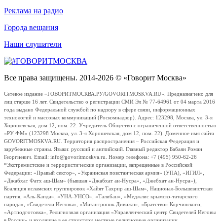
Реклама на радио
Города вещания
Наши слушатели
Все права защищены. 2014-2026 © «Говорит Москва»
Сетевое издание «ГОВОРИТМОСКВА.РУ/GOVORITMOSKVA.RU». Предназначено для
лиц старше 16 лет. Свидетельство о регистрации СМИ Эл № 77-64961 от 04 марта 2016
года выдано Федеральной службой по надзору в сфере связи, информационных
технологий и массовых коммуникаций (Роскомнадзор). Адрес: 123298, Москва, ул. 3-я
Хорошевская, дом 12, пом. 22. Учредитель Общество с ограниченной ответственностью
«РУ ФМ» (123298 Москва, ул. 3-я Хорошевская, дом 12, пом. 22). Доменное имя сайта
GOVORITMOSKVA.RU. Территория распространения – Российская Федерация и
зарубежные страны. Языки: русский и английский. Главный редактор Бабаян Роман
Георгиевич. Email: info@govoritmoskva.ru. Номер телефона: +7 (495) 950-62-26
*Экстремистские и террористические организации, запрещенные в Российской
Федерации: «Правый сектор», «Украинская повстанческая армия» (УПА), «ИГИЛ»,
«Джабхат Фатх аш-Шам» (бывшая «Джабхат ан-Нусра», «Джебхат ан-Нусра»),
Коалиция исламских группировок «Хайят Тахрир аш-Шам», Национал-Большевистская
партия, «Аль-Каида», «УНА-УНСО», «Талибан», «Меджлис крымско-татарского
народа», «Свидетели Иеговы», «Мизантропик Дивижн», «Братство» Корчинского,
«Артподготовка», Религиозная организация «Управленческий центр Свидетелей Иеговы
в России» и входящие в ее структуру местные религиозные организации.