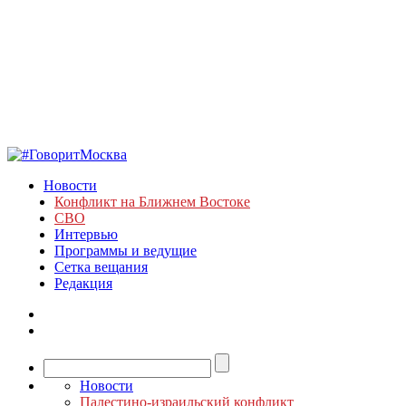
Новости
Конфликт на Ближнем Востоке
СВО
Интервью
Программы и ведущие
Сетка вещания
Редакция
Новости
Палестино-израильский конфликт