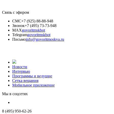
Связь с эфиром
СМС
+7 (925) 88-88-948
Звонок
+7 (495) 73-73-948
MAX
govoritmskbot
Telegram
govoritmskbot
Письмо
info@govoritmoskva.ru
Новости
Интервью
Программы и ведущие
Сетка вещания
Мобильное приложение
Мы в соцсетях
8 (495) 950-62-26