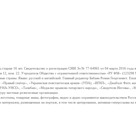
ше 16 лет. Свидетельство о регистрации СМИ Эл № 77-64961 от 04 марта 2016 года вы
ом 12, пом. 22. Учредитель Общество с ограниченной ответственностью «РУ ФМ» (123298 Мо
траны. Языки: русский и английский. Главный редактор Бабаян Роман Георгиевич. Email:
и: «Правый сектор», «Украинская повстанческая армия» (УПА), «ИГИЛ», «Джабхат Фатх а
«УНА-УНСО», «Талибан», «Меджлис крымско-татарского народа», «Свидетели Иеговы», «М
туру местные религиозные организации.
, логотипы, товарные знаки, фотографии, видео и аудио охраняются законодательством Ро
и материалов, размещенных на портале, в том числе цитировании, активная гиперссылка на 