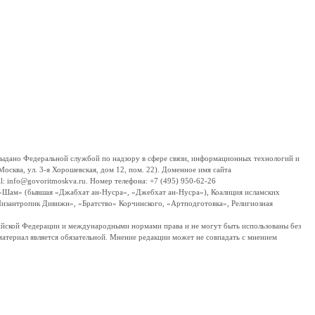
дано Федеральной службой по надзору в сфере связи, информационных технологий и
сква, ул. 3-я Хорошевская, дом 12, пом. 22). Доменное имя сайта
 info@govoritmoskva.ru. Номер телефона: +7 (495) 950-62-26
ш-Шам» (бывшая «Джабхат ан-Нусра», «Джебхат ан-Нусра»), Коалиция исламских
изантропик Дивижн», «Братство» Корчинского, «Артподготовка», Религиозная
ссийской Федерации и международными нормами права и не могут быть использованы без
материал является обязательной. Мнение редакции может не совпадать с мнением