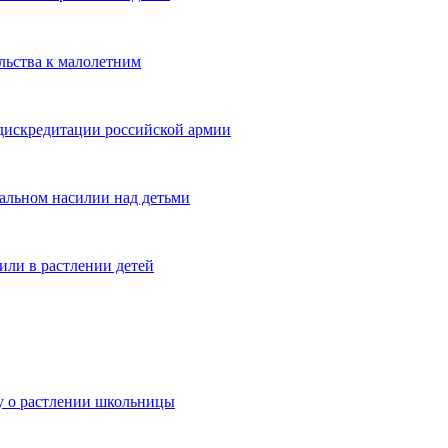
льства к малолетним
 дискредитации российской армии
альном насилии над детьми
или в растлении детей
лу о растлении школьницы