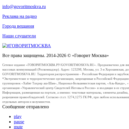
info@govoritmoskva.ru
Реклама на радио
Города вещания
Наши слушатели
Все права защищены. 2014-2026 © «Говорит Москва»
Сетевое издание «ГОВОРИТМОСКВА.РУ/GOVORITMOSKVA.RU». Предназначено для лиц стар
массовых коммуникаций (Роскомнадзор). Адрес: 123298, Москва, ул. 3-я Хорошевская, д
GOVORITMOSKVA.RU. Территория распространения – Российская Федерация и зарубежные с
*Экстремистские и террористические организации, запрещенные в Российской Федераци
группировок «Хайят Тахрир аш-Шам», Национал-Большевистская партия, «Аль-Каида», 
организация «Управленческий центр Свидетелей Иеговы в России» и входящие в ее струк
Информация, размещенная на портале, а именно: текстовые материалы, элементы дизайна
разрешения правообладателей. Согласно ст.ст. 1274,1275 ГК РФ, при любом использовани
отдельных авторов и колумнистов.
Сообщение отправлено
play
pause
mute