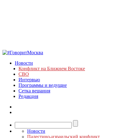
Новости
Конфликт на Ближнем Востоке
СВО
Интервью
Программы и ведущие
Сетка вещания
Редакция
Новости
Палестино-израильский конфликт