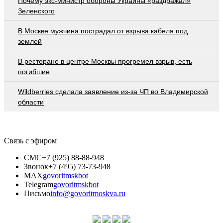
Почему экс-министр обороны Украины «раздражал»
Зеленского
В Москве мужчина пострадал от взрыва кабеля под
землей
В ресторане в центре Москвы прогремел взрыв, есть
погибшие
Wildberries cделала заявление из-за ЧП во Владимирской
области
Связь с эфиром
СМС
+7 (925) 88-88-948
Звонок
+7 (495) 73-73-948
MAX
govoritmskbot
Telegram
govoritmskbot
Письмо
info@govoritmoskva.ru