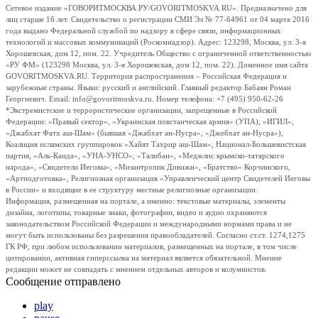
Сетевое издание «ГОВОРИТМОСКВА.РУ/GOVORITMOSKVA.RU». Предназначено для
лиц старше 16 лет. Свидетельство о регистрации СМИ Эл № 77-64961 от 04 марта 2016
года выдано Федеральной службой по надзору в сфере связи, информационных
технологий и массовых коммуникаций (Роскомнадзор). Адрес: 123298, Москва, ул. 3-я
Хорошевская, дом 12, пом. 22. Учредитель Общество с ограниченной ответственностью
«РУ ФМ» (123298 Москва, ул. 3-я Хорошевская, дом 12, пом. 22). Доменное имя сайта
GOVORITMOSKVA.RU. Территория распространения – Российская Федерация и
зарубежные страны. Языки: русский и английский. Главный редактор Бабаян Роман
Георгиевич. Email: info@govoritmoskva.ru. Номер телефона: +7 (495) 950-62-26
*Экстремистские и террористические организации, запрещенные в Российской
Федерации: «Правый сектор», «Украинская повстанческая армия» (УПА), «ИГИЛ»,
«Джабхат Фатх аш-Шам» (бывшая «Джабхат ан-Нусра», «Джебхат ан-Нусра»),
Коалиция исламских группировок «Хайят Тахрир аш-Шам», Национал-Большевистская
партия, «Аль-Каида», «УНА-УНСО», «Талибан», «Меджлис крымско-татарского
народа», «Свидетели Иеговы», «Мизантропик Дивижн», «Братство» Корчинского,
«Артподготовка», Религиозная организация «Управленческий центр Свидетелей Иеговы
в России» и входящие в ее структуру местные религиозные организации.
Информация, размещенная на портале, а именно: текстовые материалы, элементы
дизайна, логотипы, товарные знаки, фотографии, видео и аудио охраняются
законодательством Российской Федерации и международными нормами права и не
могут быть использованы без разрешения правообладателей. Согласно ст.ст. 1274,1275
ГК РФ, при любом использовании материалов, размещенных на портале, в том числе
цитировании, активная гиперссылка на материал является обязательной. Мнение
редакции может не совпадать с мнением отдельных авторов и колумнистов.
Сообщение отправлено
play