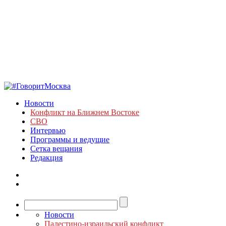
Новости
Конфликт на Ближнем Востоке
СВО
Интервью
Программы и ведущие
Сетка вещания
Редакция
Новости
Палестино-израильский конфликт