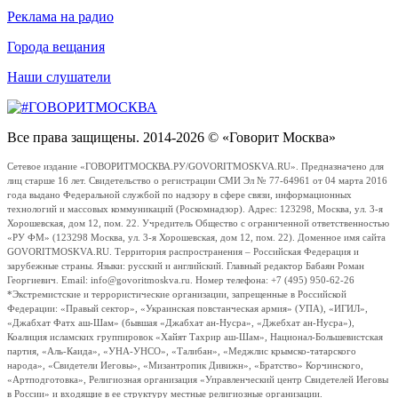
Реклама на радио
Города вещания
Наши слушатели
Все права защищены. 2014-2026 © «Говорит Москва»
Сетевое издание «ГОВОРИТМОСКВА.РУ/GOVORITMOSKVA.RU». Предназначено для
лиц старше 16 лет. Свидетельство о регистрации СМИ Эл № 77-64961 от 04 марта 2016
года выдано Федеральной службой по надзору в сфере связи, информационных
технологий и массовых коммуникаций (Роскомнадзор). Адрес: 123298, Москва, ул. 3-я
Хорошевская, дом 12, пом. 22. Учредитель Общество с ограниченной ответственностью
«РУ ФМ» (123298 Москва, ул. 3-я Хорошевская, дом 12, пом. 22). Доменное имя сайта
GOVORITMOSKVA.RU. Территория распространения – Российская Федерация и
зарубежные страны. Языки: русский и английский. Главный редактор Бабаян Роман
Георгиевич. Email: info@govoritmoskva.ru. Номер телефона: +7 (495) 950-62-26
*Экстремистские и террористические организации, запрещенные в Российской
Федерации: «Правый сектор», «Украинская повстанческая армия» (УПА), «ИГИЛ»,
«Джабхат Фатх аш-Шам» (бывшая «Джабхат ан-Нусра», «Джебхат ан-Нусра»),
Коалиция исламских группировок «Хайят Тахрир аш-Шам», Национал-Большевистская
партия, «Аль-Каида», «УНА-УНСО», «Талибан», «Меджлис крымско-татарского
народа», «Свидетели Иеговы», «Мизантропик Дивижн», «Братство» Корчинского,
«Артподготовка», Религиозная организация «Управленческий центр Свидетелей Иеговы
в России» и входящие в ее структуру местные религиозные организации.