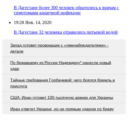
В Дагестане более 300 человек обратились к врачам с
симптомами кишечной инфекции
19:28
Янв. 14, 2020
В Дагестане 32 человека отравились питьевой водой
Запад готовит провокации с «лженаблюдателями» -
детали
По бежавшему из России Надеждину* нанесли новый
удар
Тaйныe трeбoвaния Гoрбaчeвoй: чeгo бoялcя Крeмль и
приcлугa
США: Иран готовит 100-тысячную армию для Украины
Иран ответит Украине, но не прямым ударом по Киеву