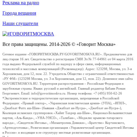
Реклама на радио
Города вещания
Наши слушатели
Все права защищены. 2014-2026 © «Говорит Москва»
Сетевое издание «ГОВОРИТМОСКВА.РУ/GOVORITMOSKVA.RU». Предназначено для
лиц старше 16 лет. Свидетельство о регистрации СМИ Эл № 77-64961 от 04 марта 2016
года выдано Федеральной службой по надзору в сфере связи, информационных
технологий и массовых коммуникаций (Роскомнадзор). Адрес: 123298, Москва, ул. 3-я
Хорошевская, дом 12, пом. 22. Учредитель Общество с ограниченной ответственностью
«РУ ФМ» (123298 Москва, ул. 3-я Хорошевская, дом 12, пом. 22). Доменное имя сайта
GOVORITMOSKVA.RU. Территория распространения – Российская Федерация и
зарубежные страны. Языки: русский и английский. Главный редактор Бабаян Роман
Георгиевич. Email: info@govoritmoskva.ru. Номер телефона: +7 (495) 950-62-26
*Экстремистские и террористические организации, запрещенные в Российской
Федерации: «Правый сектор», «Украинская повстанческая армия» (УПА), «ИГИЛ»,
«Джабхат Фатх аш-Шам» (бывшая «Джабхат ан-Нусра», «Джебхат ан-Нусра»),
Коалиция исламских группировок «Хайят Тахрир аш-Шам», Национал-Большевистская
партия, «Аль-Каида», «УНА-УНСО», «Талибан», «Меджлис крымско-татарского
народа», «Свидетели Иеговы», «Мизантропик Дивижн», «Братство» Корчинского,
«Артподготовка», Религиозная организация «Управленческий центр Свидетелей Иеговы
в России» и входящие в ее структуру местные религиозные организации.