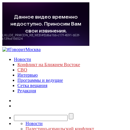
Новости
Конфликт на Ближнем Востоке
СВО
Интервью
Программы и ведущие
Сетка вещания
Редакция
Новости
Палестино-израильский конфликт