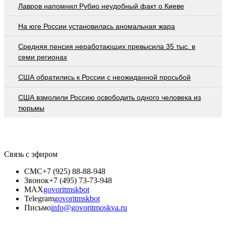
Лавров напомнил Рубио неудобный факт о Киеве
На юге России установилась аномальная жара
Средняя пенсия неработающих превысила 35 тыс. в
семи регионах
США обратились к России с неожиданной просьбой
США взмолили Россию освободить одного человека из
тюрьмы
Связь с эфиром
СМС
+7 (925) 88-88-948
Звонок
+7 (495) 73-73-948
MAX
govoritmskbot
Telegram
govoritmskbot
Письмо
info@govoritmoskva.ru