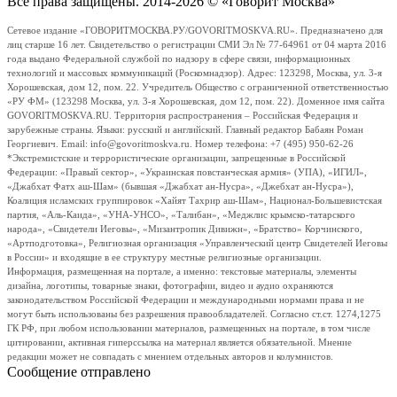
Все права защищены. 2014-2026 © «Говорит Москва»
Сетевое издание «ГОВОРИТМОСКВА.РУ/GOVORITMOSKVA.RU». Предназначено для
лиц старше 16 лет. Свидетельство о регистрации СМИ Эл № 77-64961 от 04 марта 2016
года выдано Федеральной службой по надзору в сфере связи, информационных
технологий и массовых коммуникаций (Роскомнадзор). Адрес: 123298, Москва, ул. 3-я
Хорошевская, дом 12, пом. 22. Учредитель Общество с ограниченной ответственностью
«РУ ФМ» (123298 Москва, ул. 3-я Хорошевская, дом 12, пом. 22). Доменное имя сайта
GOVORITMOSKVA.RU. Территория распространения – Российская Федерация и
зарубежные страны. Языки: русский и английский. Главный редактор Бабаян Роман
Георгиевич. Email: info@govoritmoskva.ru. Номер телефона: +7 (495) 950-62-26
*Экстремистские и террористические организации, запрещенные в Российской
Федерации: «Правый сектор», «Украинская повстанческая армия» (УПА), «ИГИЛ»,
«Джабхат Фатх аш-Шам» (бывшая «Джабхат ан-Нусра», «Джебхат ан-Нусра»),
Коалиция исламских группировок «Хайят Тахрир аш-Шам», Национал-Большевистская
партия, «Аль-Каида», «УНА-УНСО», «Талибан», «Меджлис крымско-татарского
народа», «Свидетели Иеговы», «Мизантропик Дивижн», «Братство» Корчинского,
«Артподготовка», Религиозная организация «Управленческий центр Свидетелей Иеговы
в России» и входящие в ее структуру местные религиозные организации.
Информация, размещенная на портале, а именно: текстовые материалы, элементы
дизайна, логотипы, товарные знаки, фотографии, видео и аудио охраняются
законодательством Российской Федерации и международными нормами права и не
могут быть использованы без разрешения правообладателей. Согласно ст.ст. 1274,1275
ГК РФ, при любом использовании материалов, размещенных на портале, в том числе
цитировании, активная гиперссылка на материал является обязательной. Мнение
редакции может не совпадать с мнением отдельных авторов и колумнистов.
Сообщение отправлено