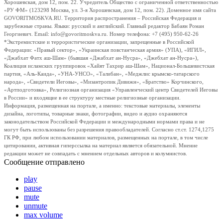
Хорошевская, дом 12, пом. 22. Учредитель Общество с ограниченной ответственностью
«РУ ФМ» (123298 Москва, ул. 3-я Хорошевская, дом 12, пом. 22). Доменное имя сайта
GOVORITMOSKVA.RU. Территория распространения – Российская Федерация и
зарубежные страны. Языки: русский и английский. Главный редактор Бабаян Роман
Георгиевич. Email: info@govoritmoskva.ru. Номер телефона: +7 (495) 950-62-26
*Экстремистские и террористические организации, запрещенные в Российской
Федерации: «Правый сектор», «Украинская повстанческая армия» (УПА), «ИГИЛ»,
«Джабхат Фатх аш-Шам» (бывшая «Джабхат ан-Нусра», «Джебхат ан-Нусра»),
Коалиция исламских группировок «Хайят Тахрир аш-Шам», Национал-Большевистская
партия, «Аль-Каида», «УНА-УНСО», «Талибан», «Меджлис крымско-татарского
народа», «Свидетели Иеговы», «Мизантропик Дивижн», «Братство» Корчинского,
«Артподготовка», Религиозная организация «Управленческий центр Свидетелей Иеговы
в России» и входящие в ее структуру местные религиозные организации.
Информация, размещенная на портале, а именно: текстовые материалы, элементы
дизайна, логотипы, товарные знаки, фотографии, видео и аудио охраняются
законодательством Российской Федерации и международными нормами права и не
могут быть использованы без разрешения правообладателей. Согласно ст.ст. 1274,1275
ГК РФ, при любом использовании материалов, размещенных на портале, в том числе
цитировании, активная гиперссылка на материал является обязательной. Мнение
редакции может не совпадать с мнением отдельных авторов и колумнистов.
Сообщение отправлено
play
pause
mute
unmute
max volume