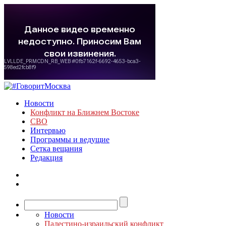
Новости
Конфликт на Ближнем Востоке
СВО
Интервью
Программы и ведущие
Сетка вещания
Редакция
Новости
Палестино-израильский конфликт