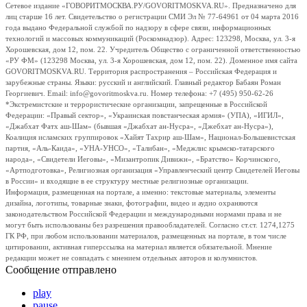
Сетевое издание «ГОВОРИТМОСКВА.РУ/GOVORITMOSKVA.RU». Предназначено для
лиц старше 16 лет. Свидетельство о регистрации СМИ Эл № 77-64961 от 04 марта 2016
года выдано Федеральной службой по надзору в сфере связи, информационных
технологий и массовых коммуникаций (Роскомнадзор). Адрес: 123298, Москва, ул. 3-я
Хорошевская, дом 12, пом. 22. Учредитель Общество с ограниченной ответственностью
«РУ ФМ» (123298 Москва, ул. 3-я Хорошевская, дом 12, пом. 22). Доменное имя сайта
GOVORITMOSKVA.RU. Территория распространения – Российская Федерация и
зарубежные страны. Языки: русский и английский. Главный редактор Бабаян Роман
Георгиевич. Email: info@govoritmoskva.ru. Номер телефона: +7 (495) 950-62-26
*Экстремистские и террористические организации, запрещенные в Российской
Федерации: «Правый сектор», «Украинская повстанческая армия» (УПА), «ИГИЛ»,
«Джабхат Фатх аш-Шам» (бывшая «Джабхат ан-Нусра», «Джебхат ан-Нусра»),
Коалиция исламских группировок «Хайят Тахрир аш-Шам», Национал-Большевистская
партия, «Аль-Каида», «УНА-УНСО», «Талибан», «Меджлис крымско-татарского
народа», «Свидетели Иеговы», «Мизантропик Дивижн», «Братство» Корчинского,
«Артподготовка», Религиозная организация «Управленческий центр Свидетелей Иеговы
в России» и входящие в ее структуру местные религиозные организации.
Информация, размещенная на портале, а именно: текстовые материалы, элементы
дизайна, логотипы, товарные знаки, фотографии, видео и аудио охраняются
законодательством Российской Федерации и международными нормами права и не
могут быть использованы без разрешения правообладателей. Согласно ст.ст. 1274,1275
ГК РФ, при любом использовании материалов, размещенных на портале, в том числе
цитировании, активная гиперссылка на материал является обязательной. Мнение
редакции может не совпадать с мнением отдельных авторов и колумнистов.
Сообщение отправлено
play
pause