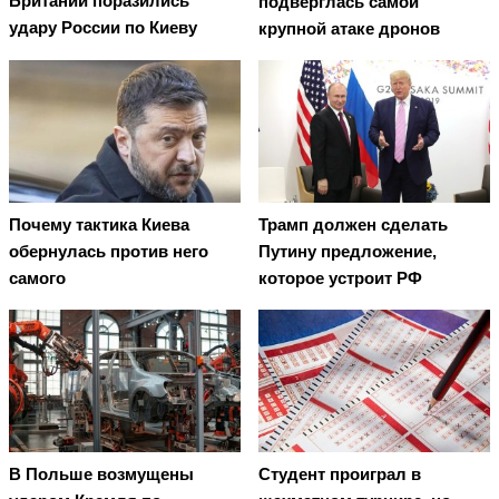
Британии поразились
подверглась самой
удару России по Киеву
крупной атаке дронов
Почему тактика Киева
Трамп должен сделать
обернулась против него
Путину предложение,
самого
которое устроит РФ
В Польше возмущены
Студент проиграл в