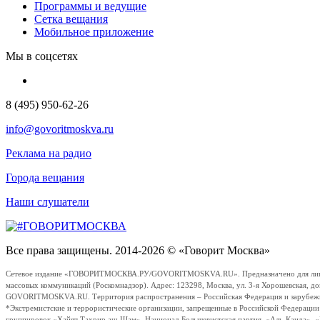
Программы и ведущие
Сетка вещания
Мобильное приложение
Мы в соцсетях
8 (495) 950-62-26
info@govoritmoskva.ru
Реклама на радио
Города вещания
Наши слушатели
Все права защищены. 2014-2026 © «Говорит Москва»
Сетевое издание «ГОВОРИТМОСКВА.РУ/GOVORITMOSKVA.RU». Предназначено для лиц стар
массовых коммуникаций (Роскомнадзор). Адрес: 123298, Москва, ул. 3-я Хорошевская, д
GOVORITMOSKVA.RU. Территория распространения – Российская Федерация и зарубежные с
*Экстремистские и террористические организации, запрещенные в Российской Федераци
группировок «Хайят Тахрир аш-Шам», Национал-Большевистская партия, «Аль-Каида», 