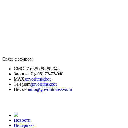
Связь с эфиром
СМС
+7 (925) 88-88-948
Звонок
+7 (495) 73-73-948
MAX
govoritmskbot
Telegram
govoritmskbot
Письмо
info@govoritmoskva.ru
Новости
Интервью