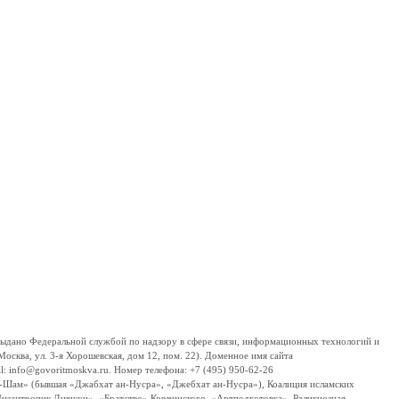
дано Федеральной службой по надзору в сфере связи, информационных технологий и
сква, ул. 3-я Хорошевская, дом 12, пом. 22). Доменное имя сайта
 info@govoritmoskva.ru. Номер телефона: +7 (495) 950-62-26
ш-Шам» (бывшая «Джабхат ан-Нусра», «Джебхат ан-Нусра»), Коалиция исламских
изантропик Дивижн», «Братство» Корчинского, «Артподготовка», Религиозная