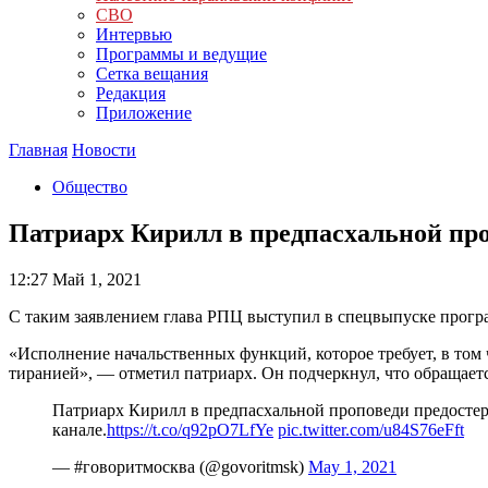
СВО
Интервью
Программы и ведущие
Сетка вещания
Редакция
Приложение
Главная
Новости
Общество
Патриарх Кирилл в предпасхальной про
12:27
Май 1, 2021
С таким заявлением глава РПЦ выступил в спецвыпуске прогр
«Исполнение начальственных функций, которое требует, в том
тиранией», — отметил патриарх. Он подчеркнул, что обращается
Патриарх Кирилл в предпасхальной проповеди предостер
канале.
https://t.co/q92pO7LfYe
pic.twitter.com/u84S76eFft
— #говоритмосква (@govoritmsk)
May 1, 2021