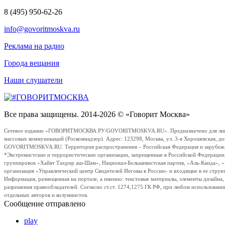
8 (495) 950-62-26
info@govoritmoskva.ru
Реклама на радио
Города вещания
Наши слушатели
Все права защищены. 2014-2026 © «Говорит Москва»
Сетевое издание «ГОВОРИТМОСКВА.РУ/GOVORITMOSKVA.RU». Предназначено для лиц стар
массовых коммуникаций (Роскомнадзор). Адрес: 123298, Москва, ул. 3-я Хорошевская, д
GOVORITMOSKVA.RU. Территория распространения – Российская Федерация и зарубежные с
*Экстремистские и террористические организации, запрещенные в Российской Федераци
группировок «Хайят Тахрир аш-Шам», Национал-Большевистская партия, «Аль-Каида», 
организация «Управленческий центр Свидетелей Иеговы в России» и входящие в ее струк
Информация, размещенная на портале, а именно: текстовые материалы, элементы дизайна
разрешения правообладателей. Согласно ст.ст. 1274,1275 ГК РФ, при любом использовани
отдельных авторов и колумнистов.
Сообщение отправлено
play