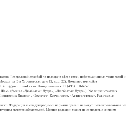
дано Федеральной службой по надзору в сфере связи, информационных технологий и
сква, ул. 3-я Хорошевская, дом 12, пом. 22). Доменное имя сайта
 info@govoritmoskva.ru. Номер телефона: +7 (495) 950-62-26
ш-Шам» (бывшая «Джабхат ан-Нусра», «Джебхат ан-Нусра»), Коалиция исламских
изантропик Дивижн», «Братство» Корчинского, «Артподготовка», Религиозная
ссийской Федерации и международными нормами права и не могут быть использованы без
материал является обязательной. Мнение редакции может не совпадать с мнением