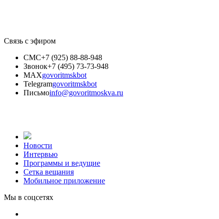
Связь с эфиром
СМС
+7 (925) 88-88-948
Звонок
+7 (495) 73-73-948
MAX
govoritmskbot
Telegram
govoritmskbot
Письмо
info@govoritmoskva.ru
Новости
Интервью
Программы и ведущие
Сетка вещания
Мобильное приложение
Мы в соцсетях