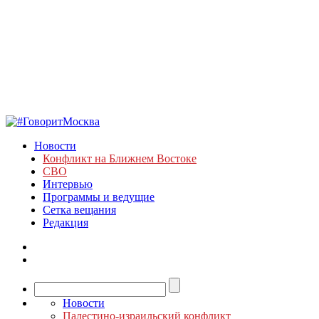
Новости
Конфликт на Ближнем Востоке
СВО
Интервью
Программы и ведущие
Сетка вещания
Редакция
Новости
Палестино-израильский конфликт