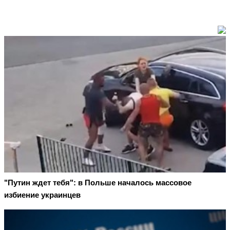
"Путин ждет тебя": в Польше началось массовое
избиение украинцев