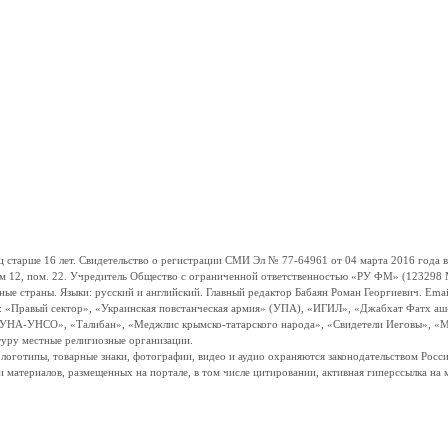
ше 16 лет. Свидетельство о регистрации СМИ Эл № 77-64961 от 04 марта 2016 года вы
ом 12, пом. 22. Учредитель Общество с ограниченной ответственностью «РУ ФМ» (123298 Мо
траны. Языки: русский и английский. Главный редактор Бабаян Роман Георгиевич. Email:
и: «Правый сектор», «Украинская повстанческая армия» (УПА), «ИГИЛ», «Джабхат Фатх а
«УНА-УНСО», «Талибан», «Меджлис крымско-татарского народа», «Свидетели Иеговы», «М
туру местные религиозные организации.
, логотипы, товарные знаки, фотографии, видео и аудио охраняются законодательством Ро
и материалов, размещенных на портале, в том числе цитировании, активная гиперссылка на 