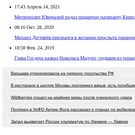
17:43
Апрель 14, 2021
Митрополит Ювеналий подал прошение патриарху Кирилл
08:16
Окт. 28, 2020
Михаил Дегтярёв признался в желании прослыть тирано
18:58
Фев. 24, 2019
Глава Госдепа назвал Николаса Мадуро «худшим из тира
Варшава отреагировала на перенос посольства РФ
В ресторане в центре Москвы прогремел взрыв, есть погибши
Wildberries пошел на крайние меры после очередного удара
Полпред в УрФО Артем Жога рассказал о планах по мобилиз
Запад выдвигает России ультиматум по Украине — Лавров