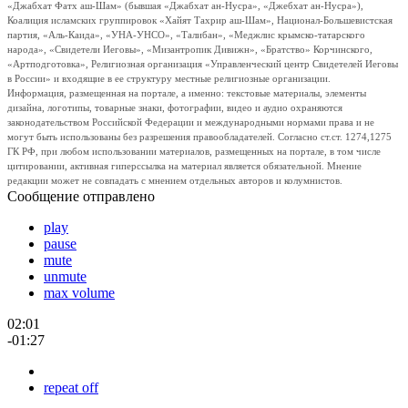
«Джабхат Фатх аш-Шам» (бывшая «Джабхат ан-Нусра», «Джебхат ан-Нусра»),
Коалиция исламских группировок «Хайят Тахрир аш-Шам», Национал-Большевистская
партия, «Аль-Каида», «УНА-УНСО», «Талибан», «Меджлис крымско-татарского
народа», «Свидетели Иеговы», «Мизантропик Дивижн», «Братство» Корчинского,
«Артподготовка», Религиозная организация «Управленческий центр Свидетелей Иеговы
в России» и входящие в ее структуру местные религиозные организации.
Информация, размещенная на портале, а именно: текстовые материалы, элементы
дизайна, логотипы, товарные знаки, фотографии, видео и аудио охраняются
законодательством Российской Федерации и международными нормами права и не
могут быть использованы без разрешения правообладателей. Согласно ст.ст. 1274,1275
ГК РФ, при любом использовании материалов, размещенных на портале, в том числе
цитировании, активная гиперссылка на материал является обязательной. Мнение
редакции может не совпадать с мнением отдельных авторов и колумнистов.
Сообщение отправлено
play
pause
mute
unmute
max volume
02:01
-01:27
repeat off