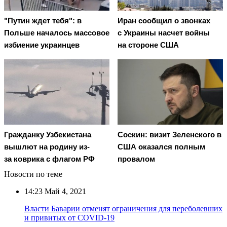
"Путин ждет тебя": в
Иран сообщил о звонках
Польше началось массовое
с Украины насчет войны
избиение украинцев
на стороне США
Гражданку Узбекистана
Соскин: визит Зеленского в
вышлют на родину из-
США оказался полным
за коврика с флагом РФ
провалом
Новости по теме
14:23
Май 4, 2021
Власти Баварии отменят ограничения для переболевших
и привитых от COVID-19