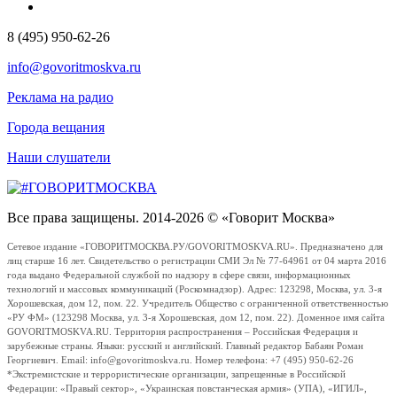
8 (495) 950-62-26
info@govoritmoskva.ru
Реклама на радио
Города вещания
Наши слушатели
Все права защищены. 2014-2026 © «Говорит Москва»
Сетевое издание «ГОВОРИТМОСКВА.РУ/GOVORITMOSKVA.RU». Предназначено для
лиц старше 16 лет. Свидетельство о регистрации СМИ Эл № 77-64961 от 04 марта 2016
года выдано Федеральной службой по надзору в сфере связи, информационных
технологий и массовых коммуникаций (Роскомнадзор). Адрес: 123298, Москва, ул. 3-я
Хорошевская, дом 12, пом. 22. Учредитель Общество с ограниченной ответственностью
«РУ ФМ» (123298 Москва, ул. 3-я Хорошевская, дом 12, пом. 22). Доменное имя сайта
GOVORITMOSKVA.RU. Территория распространения – Российская Федерация и
зарубежные страны. Языки: русский и английский. Главный редактор Бабаян Роман
Георгиевич. Email: info@govoritmoskva.ru. Номер телефона: +7 (495) 950-62-26
*Экстремистские и террористические организации, запрещенные в Российской
Федерации: «Правый сектор», «Украинская повстанческая армия» (УПА), «ИГИЛ»,