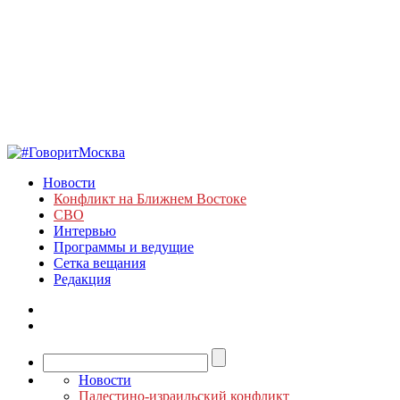
Новости
Конфликт на Ближнем Востоке
СВО
Интервью
Программы и ведущие
Сетка вещания
Редакция
Новости
Палестино-израильский конфликт