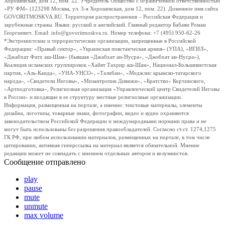
Хорошевская, дом 12, пом. 22. Учредитель Общество с ограниченной ответственностью
«РУ ФМ» (123298 Москва, ул. 3-я Хорошевская, дом 12, пом. 22). Доменное имя сайта
GOVORITMOSKVA.RU. Территория распространения – Российская Федерация и
зарубежные страны. Языки: русский и английский. Главный редактор Бабаян Роман
Георгиевич. Email: info@govoritmoskva.ru. Номер телефона: +7 (495) 950-62-26
*Экстремистские и террористические организации, запрещенные в Российской
Федерации: «Правый сектор», «Украинская повстанческая армия» (УПА), «ИГИЛ»,
«Джабхат Фатх аш-Шам» (бывшая «Джабхат ан-Нусра», «Джебхат ан-Нусра»),
Коалиция исламских группировок «Хайят Тахрир аш-Шам», Национал-Большевистская
партия, «Аль-Каида», «УНА-УНСО», «Талибан», «Меджлис крымско-татарского
народа», «Свидетели Иеговы», «Мизантропик Дивижн», «Братство» Корчинского,
«Артподготовка», Религиозная организация «Управленческий центр Свидетелей Иеговы
в России» и входящие в ее структуру местные религиозные организации.
Информация, размещенная на портале, а именно: текстовые материалы, элементы
дизайна, логотипы, товарные знаки, фотографии, видео и аудио охраняются
законодательством Российской Федерации и международными нормами права и не
могут быть использованы без разрешения правообладателей. Согласно ст.ст. 1274,1275
ГК РФ, при любом использовании материалов, размещенных на портале, в том числе
цитировании, активная гиперссылка на материал является обязательной. Мнение
редакции может не совпадать с мнением отдельных авторов и колумнистов.
Сообщение отправлено
play
pause
mute
unmute
max volume