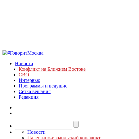
Новости
Конфликт на Ближнем Востоке
СВО
Интервью
Программы и ведущие
Сетка вещания
Редакция
Новости
Палестино-израильский конфликт