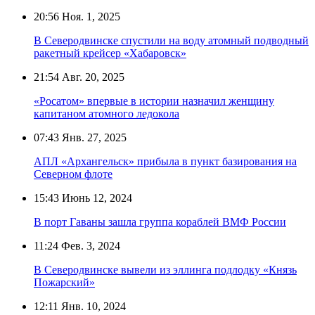
20:56
Ноя. 1, 2025
В Северодвинске спустили на воду атомный подводный
ракетный крейсер «Хабаровск»
21:54
Авг. 20, 2025
«Росатом» впервые в истории назначил женщину
капитаном атомного ледокола
07:43
Янв. 27, 2025
АПЛ «Архангельск» прибыла в пункт базирования на
Северном флоте
15:43
Июнь 12, 2024
В порт Гаваны зашла группа кораблей ВМФ России
11:24
Фев. 3, 2024
В Северодвинске вывели из эллинга подлодку «Князь
Пожарский»
12:11
Янв. 10, 2024