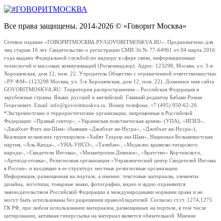
Все права защищены. 2014-2026 © «Говорит Москва»
Сетевое издание «ГОВОРИТМОСКВА.РУ/GOVORITMOSKVA.RU». Предназначено для
лиц старше 16 лет. Свидетельство о регистрации СМИ Эл № 77-64961 от 04 марта 2016
года выдано Федеральной службой по надзору в сфере связи, информационных
технологий и массовых коммуникаций (Роскомнадзор). Адрес: 123298, Москва, ул. 3-я
Хорошевская, дом 12, пом. 22. Учредитель Общество с ограниченной ответственностью
«РУ ФМ» (123298 Москва, ул. 3-я Хорошевская, дом 12, пом. 22). Доменное имя сайта
GOVORITMOSKVA.RU. Территория распространения – Российская Федерация и
зарубежные страны. Языки: русский и английский. Главный редактор Бабаян Роман
Георгиевич. Email: info@govoritmoskva.ru. Номер телефона: +7 (495) 950-62-26
*Экстремистские и террористические организации, запрещенные в Российской
Федерации: «Правый сектор», «Украинская повстанческая армия» (УПА), «ИГИЛ»,
«Джабхат Фатх аш-Шам» (бывшая «Джабхат ан-Нусра», «Джебхат ан-Нусра»),
Коалиция исламских группировок «Хайят Тахрир аш-Шам», Национал-Большевистская
партия, «Аль-Каида», «УНА-УНСО», «Талибан», «Меджлис крымско-татарского
народа», «Свидетели Иеговы», «Мизантропик Дивижн», «Братство» Корчинского,
«Артподготовка», Религиозная организация «Управленческий центр Свидетелей Иеговы
в России» и входящие в ее структуру местные религиозные организации.
Информация, размещенная на портале, а именно: текстовые материалы, элементы
дизайна, логотипы, товарные знаки, фотографии, видео и аудио охраняются
законодательством Российской Федерации и международными нормами права и не
могут быть использованы без разрешения правообладателей. Согласно ст.ст. 1274,1275
ГК РФ, при любом использовании материалов, размещенных на портале, в том числе
цитировании, активная гиперссылка на материал является обязательной. Мнение