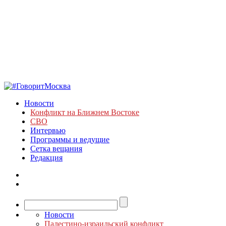
Новости
Конфликт на Ближнем Востоке
СВО
Интервью
Программы и ведущие
Сетка вещания
Редакция
Новости
Палестино-израильский конфликт