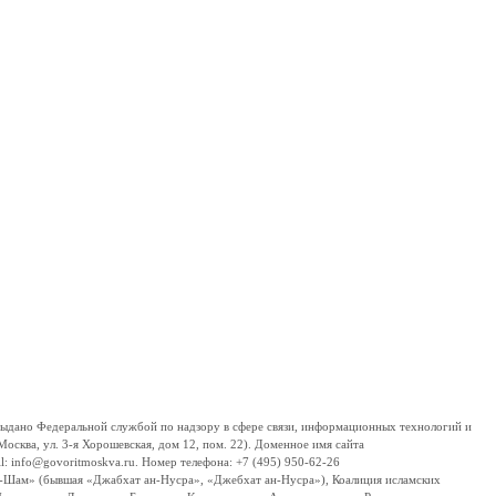
дано Федеральной службой по надзору в сфере связи, информационных технологий и
сква, ул. 3-я Хорошевская, дом 12, пом. 22). Доменное имя сайта
 info@govoritmoskva.ru. Номер телефона: +7 (495) 950-62-26
ш-Шам» (бывшая «Джабхат ан-Нусра», «Джебхат ан-Нусра»), Коалиция исламских