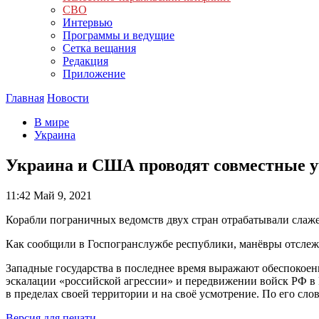
СВО
Интервью
Программы и ведущие
Сетка вещания
Редакция
Приложение
Главная
Новости
В мире
Украина
Украина и США проводят совместные у
11:42
Май 9, 2021
Корабли пограничных ведомств двух стран отрабатывали слаж
Как сообщили в Госпогранслужбе республики, манёвры отслеж
Западные государства в последнее время выражают обеспокое
эскалации «российской агрессии» и передвижении войск РФ в 
в пределах своей территории и на своё усмотрение. По его сло
Версия для печати