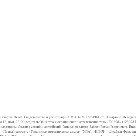
ше 16 лет. Свидетельство о регистрации СМИ Эл № 77-64961 от 04 марта 2016 года вы
ом 12, пом. 22. Учредитель Общество с ограниченной ответственностью «РУ ФМ» (123298 Мо
траны. Языки: русский и английский. Главный редактор Бабаян Роман Георгиевич. Email:
и: «Правый сектор», «Украинская повстанческая армия» (УПА), «ИГИЛ», «Джабхат Фатх а