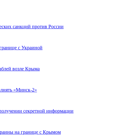
еских санкций против России
 границе с Украиной
аблей возле Крыма
лнять «Минск-2»
 получении секретной информации
краины на границе с Крымом